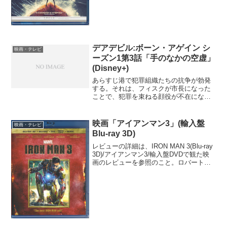
デアデビル:ボーン・アゲイン シ
映画・テレビ
ーズン1第3話「手のなかの空虚」
(Disney+)
あらすじ港で犯罪組織たちの抗争が勃発
する。それは、フィスクが市長になった
ことで、犯罪を束ねる顔役が不在になっ
たからである。妻のヴァネッサはフィス
クの市長としてのスタンスに不満げだっ
たが、フィスクには市長になったこと
映画「アイアンマン3」(輸入盤
映画・テレビ
で、さらに大きなことを行お...
Blu-ray 3D)
レビューの詳細は、IRON MAN 3(Blu-ray
3D)/アイアンマン3/輸入盤DVDで観た映
画のレビューを参照のこと。ロバート・
ダウニー・Jr.が演じるトニー・スターク
のアイアンマンシリーズの一応最終作。
契約の関係で「アイアンマン」...