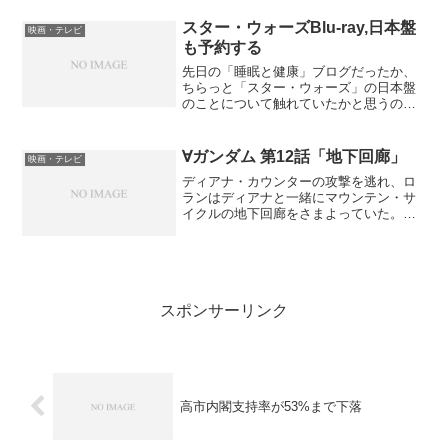
スター・ウォーズBlu-ray,日本盤
映画・テレビ
も予約する
先日の「睡眠と健康」ブログだったか、
ちらっと「スター・ウォーズ」の日本盤
のことについて触れていたかと思うのだ
が、今日2ちゃんねるの「スター・ウォー
ズ」スレを会社帰りの電車で覗いていた
ら、先着予約特典付きの予約が
∀ガンダム 第12話「地下回廊」
映画・テレビ
Amazon.co.jpで復活...
ディアナ・カウンターの攻撃を逃れ、ロ
ランはディアナと一緒にマウンテン・サ
イクルの地下回廊をさまよっていた。し
かし、コレンがホワイトドールの追撃に
入る。地下回廊ではシドが発掘調査をし
ていたが、爆弾を誤って爆発させてしま
い、コレンに居場所を知ら...
スポンサーリンク
高市内閣支持率が53%まで下落