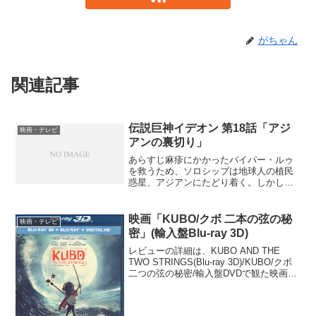
がちゃん
関連記事
伝説巨神イデオン 第18話「アジ
映画・テレビ
アンの裏切り」
あらすじ麻疹にかかったパイパー・ルゥ
を救うため、ソロシップは地球人の植民
惑星、アジアンにたどり着く。しかし、
アジアンの軍司令は、ソロシップの軍人
の上陸を許さなかった。その場所を索敵
したバッフ・クランのギジェは、超高速
映画「KUBO/クボ 二本の弦の秘
映画・テレビ
ミサイルをアジアンに放ち...
密」(輸入盤Blu-ray 3D)
レビューの詳細は、KUBO AND THE
TWO STRINGS(Blu-ray 3D)/KUBO/クボ
二つの弦の秘密/輸入盤DVDで観た映画の
レビューを参照のこと。ストップモーシ
ョンアニメで高い評価を得ているライカ
社の最新作が、この「...