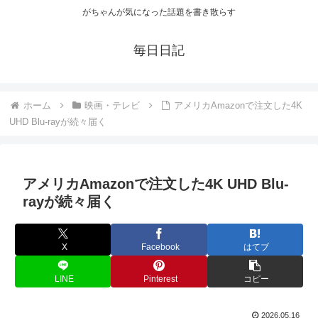
がちゃんが気になった話題を書き散らす
毎日日記
ホーム
映画・テレビ
アメリカAmazonで注文した4K
UHD Blu-rayが続々届く
アメリカAmazonで注文した4K UHD Blu-
rayが続々届く
X
Facebook
はてブ
LINE
Pinterest
コピー
2026.05.16