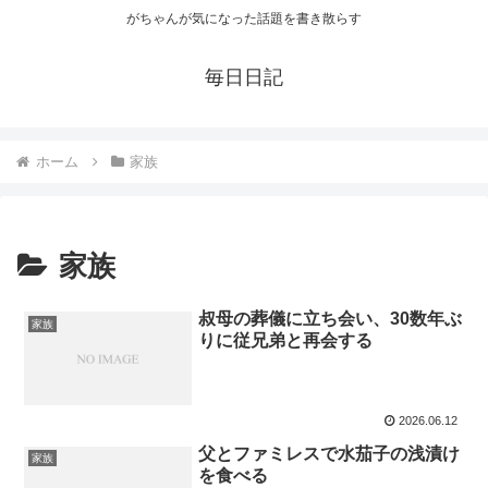
がちゃんが気になった話題を書き散らす
毎日日記
ホーム
家族
家族
叔母の葬儀に立ち会い、30数年ぶ
家族
りに従兄弟と再会する
2026.06.12
父とファミレスで水茄子の浅漬け
家族
を食べる