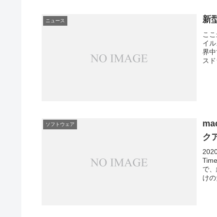
新
ニュース
ここ
イル
界中
スド
ma
ソフトウェア
ク
202
Ti
で、
けの