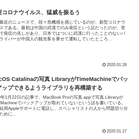
型コロナウイルス、猛威を振るう
最近のニュースで、段々危機感を感じているのが、新型コロナウ
スである。最初は中国の武漢でのみ発症という話だったのが、世
で発症の兆しがあり、日本ではついに武漢に行ったことのないバ
ライバーが中国人の観光客を乗せて運転していたところ...
2020.01.28
cOS Catalinaの写真 LibraryがTimeMachineでバッ
アップできるようライブラリを再構築する
0年1月22日の記事で、MacBook Proの写真.appで写真 Libraryが
meMachineでバックアップが取れていないという話を書いている。
結局Appleサポートに電話し、スペシャリストの人から問題切り分
ために...
2020.01.27