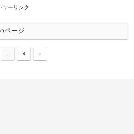
ンサーリンク
のページ
次
…
4
へ