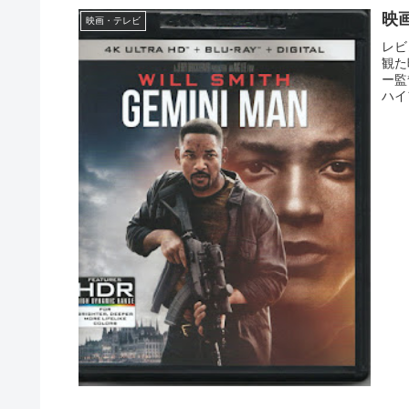
映画
映画・テレビ
レビ
観た
ー監
ハイ