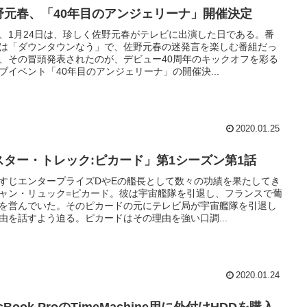
野元春、「40年目のアンジェリーナ」開催決定
、1月24日は、珍しく佐野元春がテレビに出演した日である。番
は「ダウンタウンなう」で、佐野元春の迷発言を楽しむ番組だっ
、その冒頭発表されたのが、デビュー40周年のキックオフを彩る
ブイベント「40年目のアンジェリーナ」の開催決...
2020.01.25
スター・トレック:ピカード」第1シーズン第1話
すじエンタープライズDやEの艦長として数々の功績を果たしてき
ャン・リュック=ピカード。彼は宇宙艦隊を引退し、フランスで葡
を営んでいた。そのピカードの元にテレビ局が宇宙艦隊を引退し
由を話すよう迫る。ピカードはその理由を強い口調...
2020.01.24