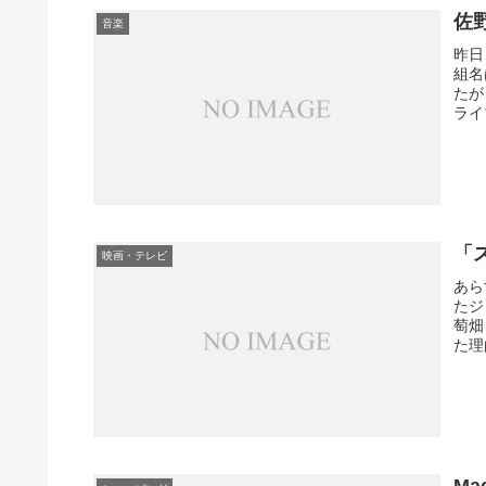
佐
音楽
昨日
組名
たが
ライ
「
映画・テレビ
あら
たジ
萄畑
た理