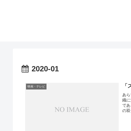
2020-01
「
映画・テレビ
あら
織に
であ
の双