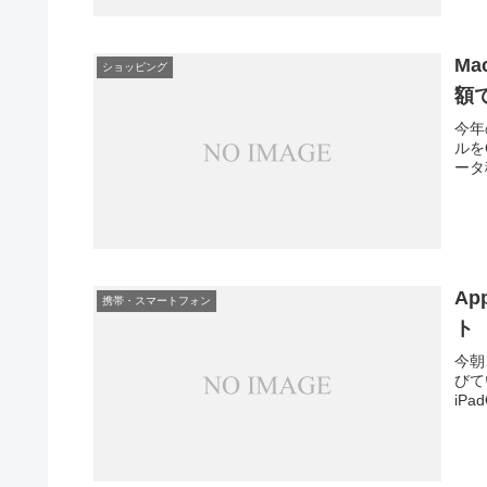
Ma
ショッピング
額
今年
ルを
ータ
A
携帯・スマートフォン
ト
今朝
びて
iPa