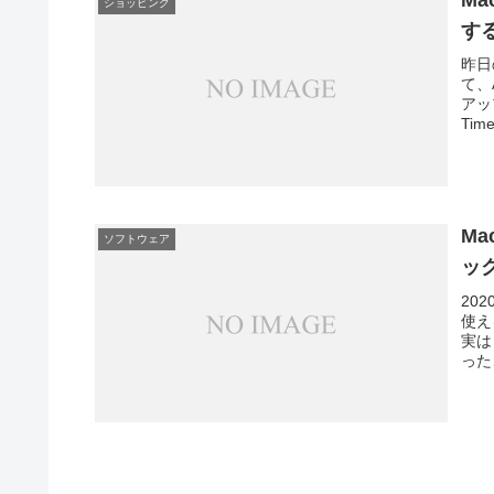
Ma
ショッピング
す
昨日
て、
アッ
Tim
Ma
ソフトウェア
ッ
20
使え
実は
った