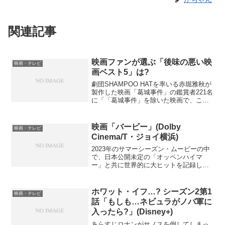
関連記事
映画ファンが選ぶ「後味の悪い映
映画・テレビ
画ベスト5」は?
劇団SHAMPOO HATを率いる赤堀雅秋が
製作した映画「葛城事件」の鑑賞者221名
に「「葛城事件」を除いた映画で、これ
まで見た中で一番後味の悪かった映画
は?」というアンケートを実施したそうで
ある。その結果なのだが、第一位に輝い
映画「バービー」(Dolby
映画・テレビ
たのは、デヴ...
Cinema/T・ジョイ横浜)
2023年のサマーシーズン・ムービーの中
で、日本公開未定の「オッペンハイマ
ー」と共に世界的に大ヒットを記録し続
けている映画が、この「バービー」であ
る。世界的にヒットを記録しているため
にSNSで「バーベンハイマー」という造
ホワット・イフ…? シーズン2第1
映画・テレビ
語を生み出した挙句、...
話「もしも…ネビュラがノバ軍に
入ったら?」(Disney+)
あらすじロナンがサノスを倒してしまっ