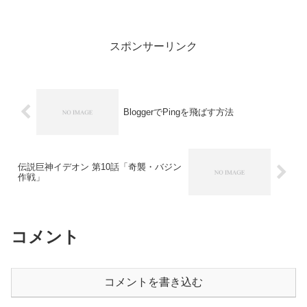
入を比較した際に、映画全体の興行収入
は伸びているのに、3D映画の興行収入は
横ばいだった...
スポンサーリンク
BloggerでPingを飛ばす方法
伝説巨神イデオン 第10話「奇襲・バジン
作戦」
コメント
コメントを書き込む