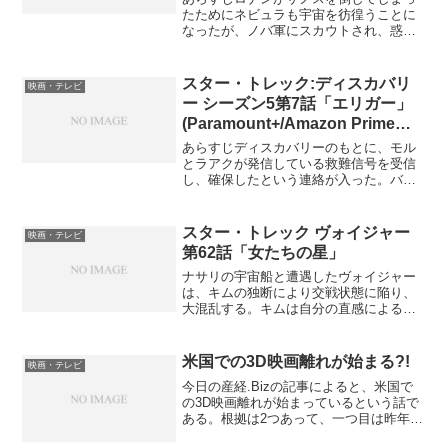
たためにネビュラも宇宙を彷徨うことに
なったが、ノバ軍にスカウトされ、惑星
ザンダーを守るために戦いに身を投じ
る。その惑星ザンダーにロナン軍が進撃
し、ノバ軍の奮戦虚しく劣勢を強いられ
スター・トレック:ディスカバリ
映画・テレビ
る。ノバ軍は最終手段として...
ー シーズン5第7話「エリガー」
(Paramount+/Amazon Prime
Videoチャンネル)
あらすじディスカバリーのもとに、モル
とラアクが発信している救難信号を受信
し、確保したという連絡が入った。バー
ナムは二人をディスカバリーに転送で連
れてくるが、以前に二人と対峙した時に
起こった事故で、ラアクは生命の危機を
スター・トレック ヴォイジャー
映画・テレビ
迎えていた。ブリーン人の...
第62話「女たちの星」
ナサリの宇宙船と遭遇したヴォイジャー
は、キムの独断により交戦状態に陥り、
大混乱する。キムは自分の直感によるも
のだと説明するが、次第に遺伝子レベル
で顔に斑点が出来始める。ナサリの船を
避けようとするヴォイジャーにキムはタ
米国での3D映画離れが始まる?!
映画・テレビ
レージアの星を指示する。...
今日の産経.Bizの記事によると、米国で
の3D映画離れが始まっているという話で
ある。根拠は2つあって、一つ目は昨年度
の映画全体の興行収入と3D映画の興行収