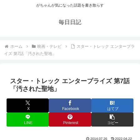
がちゃんが気になった話題を書き散らす
毎日日記
ホーム
映画・テレビ
スター・トレック エンタープラ
イズ 第7話「汚された聖地」
スター・トレック エンタープライズ 第7話
「汚された聖地」
X
Facebook
はてブ
LINE
Pinterest
コピー
2014.07.26
2022.04.22