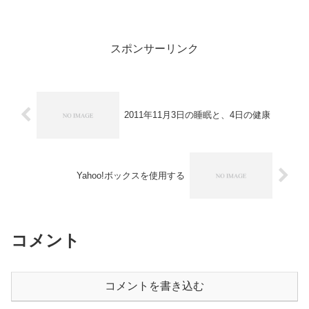
回の時にWindows 7の時の解決法がある
と書いたが、その解決法は書かなかった
と思う。今回、そ...
スポンサーリンク
2011年11月3日の睡眠と、4日の健康
Yahoo!ボックスを使用する
コメント
コメントを書き込む