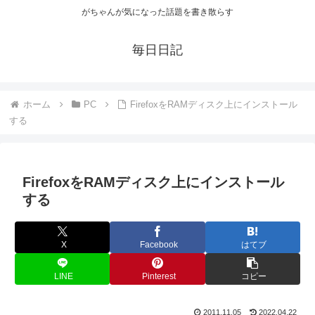
がちゃんが気になった話題を書き散らす
毎日日記
ホーム
PC
FirefoxをRAMディスク上にインストール
する
FirefoxをRAMディスク上にインストール
する
X
Facebook
はてブ
LINE
Pinterest
コピー
2011.11.05
2022.04.22