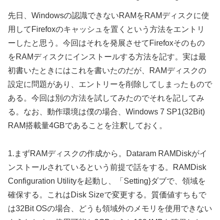
先日、Windowsの認識できないRAMをRAMディスクに使
用してFirefoxのキャッシュを置くという方法をエントリ
ーしたと思う。今回はそれを発展させてFirefoxそのもの
をRAMディスクにインストールする方法を記す。実は最
初書いたときにはこれを書いたのだが、RAMディスクの
設定に問題があり、エントリーを削除してしまったもので
ある。今回は別の方法を試してみたのでそれを記してみ
る。なお、動作環境は僕の場合、Windows 7 SP1(32Bit)
RAM搭載量4GBであることを注釈しておく。
1.まずRAMディスクの作成から。Dataram RAMDiskがイ
ンストールされているという前提で話をする。RAMDisk
Configuration Utilityを起動し、「Setting}ダブで、領域を
確保する。これはDisk Sizeで変更する。質価値すちもで
は32Bit OSの場合、どうも領域外のメモリを使用できない