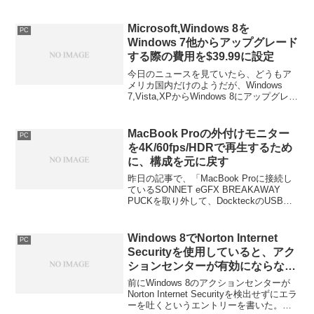
まったことが原因なのだが、症状とし
て、画面右から現れるチャームで検索を
選ぶと、導入時に現れていたアプリの
Microsoft,Windows 8を
PC
一...
Windows 7他からアップグレード
する際の費用を$39.99に設定
今日のニュースを見ていたら、どうもア
メリカ国内だけのようだが、Windows
7,Vista,XPからWindows 8にアップグレー
ドする場合、特別価格$39.99にて
Windows 8を提供するということであ
る。それもWindows 8...
MacBook Proの外付けモニター
PC
を4K/60fps/HDRで再生するため
に、構成を元に戻す
昨日の記事で、「MacBook Proに接続し
ているSONNET eGFX BREAKAWAY
PUCKを取り外して、DockteckのUSB
Type-Cハブを取り付けたが、外付け液晶
モニターのEL2870Uの表示が
4K/30fps/SD...
Windows 8でNorton Internet
PC
Securityを使用していると、アク
ションセンターが有効にならない
時の対処法(暫定)
前にWindows 8のアクションセンターが
Norton Internet Securityを検出せずにエラ
ーを吐くというエントリーを書いた。前