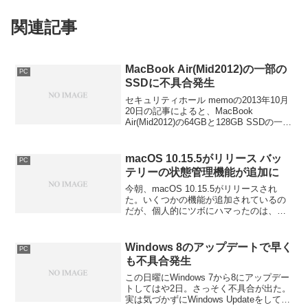
関連記事
MacBook Air(Mid2012)の一部の
PC
SSDに不具合発生
セキュリティホール memoの2013年10月
20日の記事によると、MacBook
Air(Mid2012)の64GBと128GB SSDの一部
に不具合があり、故障する可能性がある
ということである。確認方法としては、
App Storeからア...
macOS 10.15.5がリリース バッ
PC
テリーの状態管理機能が追加に
今朝、macOS 10.15.5がリリースされ
た。いくつかの機能が追加されているの
だが、個人的にツボにハマったのは、バ
ッテリーの状態管理機能が追加されたこ
とだろう。すでにiOSでは、iPhoneのバ
ッテリー充電状態の管理機能があり、フ
Windows 8のアップデートで早く
PC
ル充電...
も不具合発生
この日曜にWindows 7から8にアップデー
トしてはや2日。さっそく不具合が出た。
実は気づかずにWindows Updateをしてし