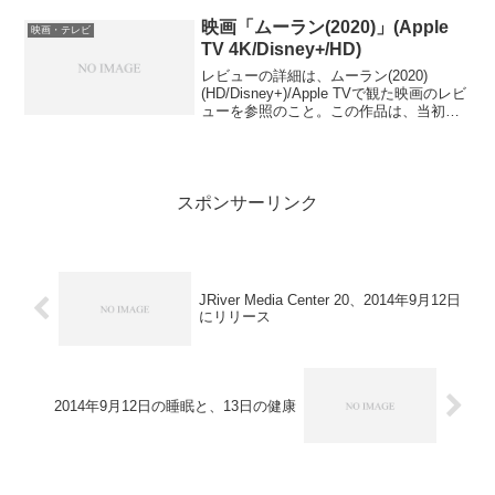
けあって1，2作目を観ていないと物語の
理解に苦しむことになるかもしれない。
映画「ムーラン(2020)」(Apple
映画・テレビ
特に今回の敵であるベイン...
TV 4K/Disney+/HD)
レビューの詳細は、ムーラン(2020)
(HD/Disney+)/Apple TVで観た映画のレビ
ューを参照のこと。この作品は、当初
2020年の4月に劇場公開される予定だった
が、新型コロナウイルスの影響で外出自
粛制限が出て映画館が閉鎖されてし...
スポンサーリンク
JRiver Media Center 20、2014年9月12日
にリリース
2014年9月12日の睡眠と、13日の健康