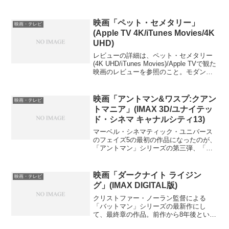
組で知ったのだが、デビューしてから結
構経つらしい。1998年メジャーデビュー
というから、活動経歴は長い。しかし、
映画「ペット・セメタリー」
映画・テレビ
かなり初期からイ...
(Apple TV 4K/iTunes Movies/4K
UHD)
レビューの詳細は、ペット・セメタリー
(4K UHD/iTunes Movies)/Apple TVで観た
映画のレビューを参照のこと。モダンホ
ラー小説の大家であるスティーヴン・キ
ングの原作小説を、キング自身が脚本を
書き、女流監督であるメアリー...
映画「アントマン&ワスプ:クアン
映画・テレビ
トマニア」(IMAX 3D/ユナイテッ
ド・シネマ キャナルシティ13)
マーベル・シネマティック・ユニバース
のフェイズ5の最初の作品になったのが、
「アントマン」シリーズの第三弾、「ア
ントマン&ワスプ:クアントマニア」であ
る。「アントマン」シリーズにしては、
やたらとスケールが大きい作品で、後の
映画「ダークナイト ライジン
映画・テレビ
「アベンジャーズ:ザ...
グ」(IMAX DIGITAL版)
クリストファー・ノーラン監督による
「バットマン」シリーズの最新作にし
て、最終章の作品。前作から8年後という
設定で物語はスタートする。シリーズだ