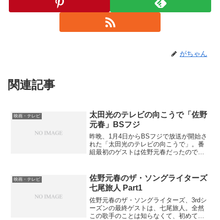
がちゃん
関連記事
太田光のテレビの向こうで「佐野
映画・テレビ
元春」BSフジ
昨晩、1月4日からBSフジで放送が開始さ
れた「太田光のテレビの向こうで」。番
組最初のゲストは佐野元春だったので、
HDDに録画して今しがた見た。1時間番組
で、爆笑問題の太田光と佐野元春のトー
クが繰り広げられていた。印象に残った
佐野元春のザ・ソングライターズ
映画・テレビ
トークはいくつか...
七尾旅人 Part1
佐野元春のザ・ソングライターズ、3rdシ
ーズンの最終ゲストは、七尾旅人。全然
この歌手のことは知らなくて、初めて番