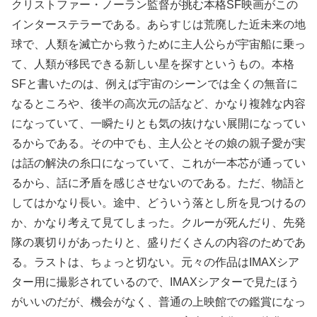
クリストファー・ノーラン監督が挑む本格SF映画がこの
インターステラーである。あらすじは荒廃した近未来の地
球で、人類を滅亡から救うために主人公らが宇宙船に乗っ
て、人類が移民できる新しい星を探すというもの。本格
SFと書いたのは、例えば宇宙のシーンでは全くの無音に
なるところや、後半の高次元の話など、かなり複雑な内容
になっていて、一瞬たりとも気の抜けない展開になってい
るからである。その中でも、主人公とその娘の親子愛が実
は話の解決の糸口になっていて、これが一本芯が通ってい
るから、話に矛盾を感じさせないのである。ただ、物語と
してはかなり長い。途中、どういう落とし所を見つけるの
か、かなり考えて見てしまった。クルーが死んだり、先発
隊の裏切りがあったりと、盛りだくさんの内容のためであ
る。ラストは、ちょっと切ない。元々の作品はIMAXシア
ター用に撮影されているので、IMAXシアターで見たほう
がいいのだが、機会がなく、普通の上映館での鑑賞になっ