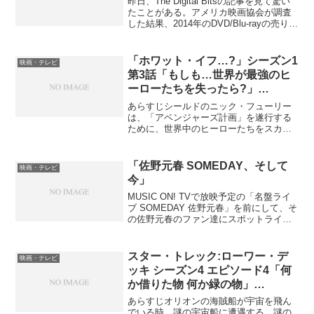
昨日、The Digital Bitsの記事を見て驚い
たことがある。アメリカ映画協会が調査
した結果、2014年のDVD/Blu-rayの売り上
げから2018年の売り上げを比較すると、
なんと半減しているというのである。
2014年の売り上げは、...
「ホワット・イフ…?」シーズン1
映画・テレビ
第3話「もしも…世界が最強のヒ
ーローたちを失ったら?」
(Disney+)
あらすじシールドのニック・フューリー
は、「アベンジャーズ計画」を遂行する
ために、世界中のヒーローたちをスカウ
トしようとする。しかし、スカウトしよ
うとすると、ヒーローたちは何者かによ
って殺害され、その犯人は分からないま
「佐野元春 SOMEDAY、そして
映画・テレビ
まだった。殺されたヒーロ...
今」
MUSIC ON! TVで放映予定の「名盤ライ
ブ SOMEDAY 佐野元春」を前にして、そ
の佐野元春のファン達にスポットライト
を当てたドキュメンタリーがこの「佐野
元春 SOMEDAY、そして今」である。内
容としてはファンの生き様を語ってい
スター・トレック:ローワー・デ
映画・テレビ
た...
ッキ シーズン4 エピソード4「何
か借りた物 何か緑の物」
(Paramount+/Amazon Prime
あらすじオリオンの海賊船が宇宙を飛ん
Video)
でいる時、謎の宇宙船に遭遇する。謎の