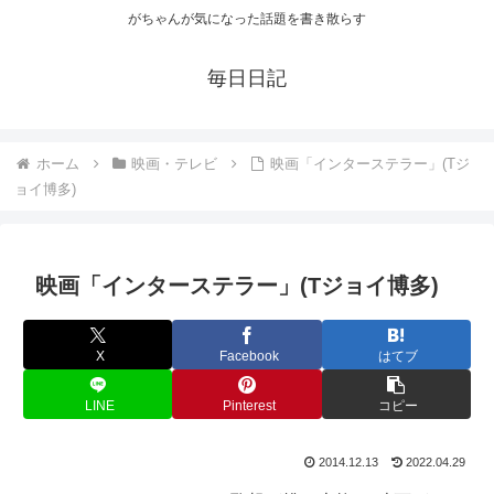
がちゃんが気になった話題を書き散らす
毎日日記
ホーム
映画・テレビ
映画「インターステラー」(Tジ
ョイ博多)
映画「インターステラー」(Tジョイ博多)
X
Facebook
はてブ
LINE
Pinterest
コピー
2014.12.13
2022.04.29