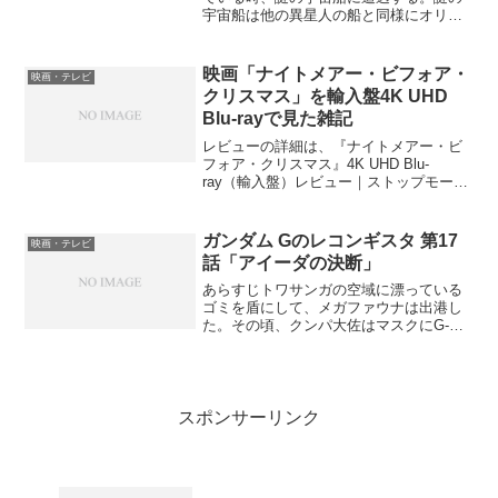
宇宙船は他の異星人の船と同様にオリオ
ンの船に攻撃を仕掛け、オリオンの船は
破壊される。セリトスの艦内で、テンデ
ィは仕事が終わってしまい、戸惑ってし
映画「ナイトメアー・ビフォア・
映画・テレビ
まう。そこにフリーマン艦...
クリスマス」を輸入盤4K UHD
Blu-rayで見た雑記
レビューの詳細は、『ナイトメアー・ビ
フォア・クリスマス』4K UHD Blu-
ray（輸入盤）レビュー｜ストップモーシ
ョン×ミュージカルが生む“異形の祝
祭”——ハロウィンとクリスマスの境界で
見つける本当の居場所【HDR10 / dts-
ガンダム Gのレコンギスタ 第17
映画・テレビ
HD...
話「アイーダの決断」
あらすじトワサンガの空域に漂っている
ゴミを盾にして、メガファウナは出港し
た。その頃、クンパ大佐はマスクにG-セ
ルフ奪還を命じる。マスクは出撃をする
が、G-セルフらと接触した時、トワサン
ガのモビルスーツによるゴミの掃除の命
令に従わざるを得なく...
スポンサーリンク