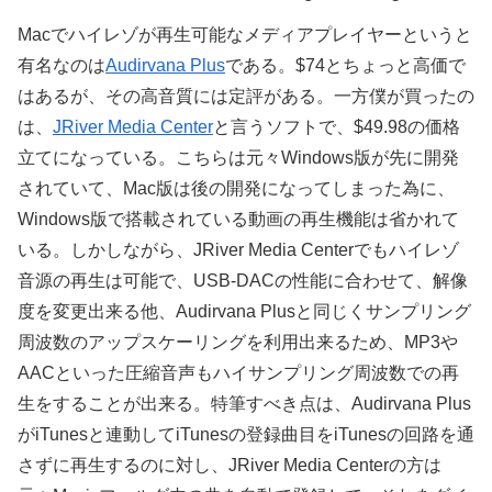
Macでハイレゾが再生可能なメディアプレイヤーというと
有名なのは
Audirvana Plus
である。$74とちょっと高価で
はあるが、その高音質には定評がある。一方僕が買ったの
は、
JRiver Media Center
と言うソフトで、$49.98の価格
立てになっている。こちらは元々Windows版が先に開発
されていて、Mac版は後の開発になってしまった為に、
Windows版で搭載されている動画の再生機能は省かれて
いる。しかしながら、JRiver Media Centerでもハイレゾ
音源の再生は可能で、USB-DACの性能に合わせて、解像
度を変更出来る他、Audirvana Plusと同じくサンプリング
周波数のアップスケーリングを利用出来るため、MP3や
AACといった圧縮音声もハイサンプリング周波数での再
生をすることが出来る。特筆すべき点は、Audirvana Plus
がiTunesと連動してiTunesの登録曲目をiTunesの回路を通
さずに再生するのに対し、JRiver Media Centerの方は