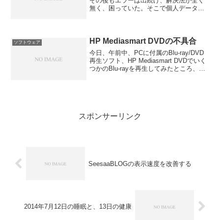
その後もエラーは出続け、解決法が全く
無く、困っていた。そこで個人データも
含めて一旦アンインストールして、再イ
ンストールしてみることにした。もちろ
ん個人データのバックアップは取ってお
いてである...
HP Mediasmart DVDの不具合
ソフトウェア
今日、午前中、PCに付属のBlu-ray/DVD
再生ソフト、HP Mediasmart DVDでいく
つかのBlu-rayを再生してみたところ、メ
ニュー画面までは行くのだが、そこから
再生をしようとすると、Runtime Errorが
発生して鑑...
スポンサーリンク
SeesaaBLOGの表示速度を改善する
2014年7月12日の睡眠と、13日の健康