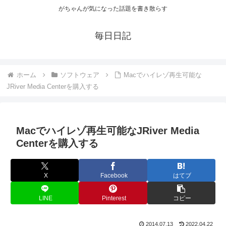
がちゃんが気になった話題を書き散らす
毎日日記
ホーム
ソフトウェア
Macでハイレゾ再生可能な
JRiver Media Centerを購入する
Macでハイレゾ再生可能なJRiver Media
Centerを購入する
X
Facebook
はてブ
LINE
Pinterest
コピー
2014.07.13
2022.04.22