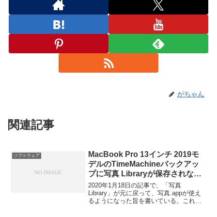
がちゃん
関連記事
MacBook Pro 13インチ 2019モ
ソフトウェア
デルのTimeMachineバックアッ
プに写真 Libraryが保存されない
問題
2020年1月18日の記事で、「写真
Library」が元に戻って、写真.appが使え
るようになった旨を書いている。これで
解決だと思っていたら、実は「写真
Library」がTimeMachineのバックアップ