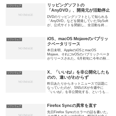
にとられていなかったことに昨日...
リッピングソフトの
ソフトウェア
「AnyDVD」、開発元が活動停止
DVDのリッピングソフトとして知られる
「AnyDVD」などを開発していたSlySoft
が、公式サイトを閉鎖し、全活動を終了
したことを報告している。これは、アメ
リカの映画会社がずっと過去から圧力を
かけていたのであるが、SlySoftの本拠地
iOS、macOS Mojaveのパブリッ
ソフトウェア
で...
クベータリリース
本日未明、AppleのiOSとmacOS
Mojave、それにtvOSのパブリックベータ
がリリースされた。6月初旬に今年の秋刷
新されるiOSとmacOS Mojave、tvOSの
デベロッパー・ベータはリリースされて
いたのであるが、一般のユー...
X、「いいね!」を非公開化したも
ソフトウェア
のの、違いがわからず
昨日あたりからネットニュースで話題に
なっていたのが、SNSのXが今週中に
「いいね!」を非公開化する、というもの
である。他ユーザーの「いいね!」タブが
見られなくなり、他人の投稿に誰が「い
いね!」したかが非公開になる、と説明さ
Firefox Syncの異常を直す
ソフトウェア
れていた。Xは毎日...
先日Firefox Syncのエラーの話を書いた。