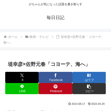
がちゃんが気になった話題を書き散らす
毎日日記
ホーム
映画・テレビ
堤幸彦×佐野元春「コヨーテ、
海へ」
堤幸彦×佐野元春「コヨーテ、海へ」
X
Facebook
はてブ
LINE
Pinterest
コピー
2014.08.17
2022.04.29