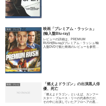
にヒット作を出したのがこの「スプリッ
ト...
映画「ブレミアム・ラッシュ」
映画・テレビ
(輸入盤Blu-ray)
レビューの詳細は、PREMIUM
RUSH(Blu-ray)/プレミアム・ラッシュ/輸
入盤DVDで観た映画のレビューを参照の
事。上映時間が91分と、かなり短い作品
ではあるが、テンポがいいのもあって、
比較的楽しい映画に仕上がっている。日
本でも...
「燃えよドラゴン」の出演黒人俳
映画・テレビ
優、死亡
「燃えよドラゴン」といえば、カンフー
スター・ブルース・リーの代表作だが、
その中に出演していたアフロヘアの黒人
俳優、ジム・ケリー氏が先日亡くなった