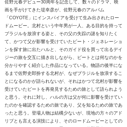
佐野元春デビュー30周年を記念して、数々のドラマ、映
画を手がけてきた堤幸彦が、佐野元春のアルバム
「COYOTE」にインスパイアを受けて生み出されたロー
ドムービー。北村という中年男が一人、ある目的を持って
ブラジルを放浪する姿と、その父の失踪の謎を知りたく
て、かつて父が影響を受けていたビート・ジェネレーショ
ンを探す旅に出たハルと、そのガイド役を買って出るデイ
ジーの旅を交互に描き出しながら、ビートとは何なのかを
分かりやすく紹介した作品になっている。物語の後半にな
るまで佐野史郎扮する北村が、なぜブラジルを放浪するこ
とになるのかが語られないが、それはかつて北村が影響を
受けていたビートを再発見するための旅として語られよう
と思う。それに対し、ハルの方は父が何に影響を受けてい
たのかを確認するための旅であり、父を知るための旅であ
ったと思う。登場人物は結構少ないが、現地の方々のアド
リブとも言える演技により、そのロードムービーとしての