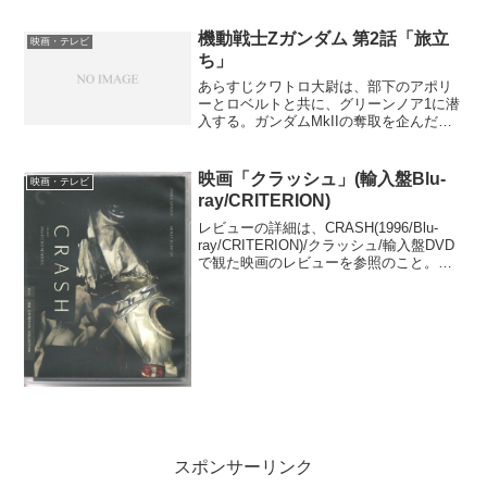
という話を聞いた。この映画では途中で
殺されてしまう役で、印象に残っている
機動戦士Zガンダム 第2話「旅立
映画・テレビ
のだが、その後はぱっとし...
ち」
あらすじクワトロ大尉は、部下のアポリ
ーとロベルトと共に、グリーンノア1に潜
入する。ガンダムMkIIの奪取を企んだの
である。しかし、地球連邦のGMが防戦に
あたり、クワトロ大尉の思うようには事
態は動かなかった。カミーユは、取調室
映画「クラッシュ」(輸入盤Blu-
映画・テレビ
から脱走し、彼を...
ray/CRITERION)
レビューの詳細は、CRASH(1996/Blu-
ray/CRITERION)/クラッシュ/輸入盤DVD
で観た映画のレビューを参照のこと。
昔、レーザーディスク時代に見た記憶の
ある映画だったが、この度、CRITERION
COLLECTIONで...
スポンサーリンク