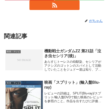
がちゃん
関連記事
機動戦士ガンダムZZ 第21話「泣
映画・テレビ
き虫セシリア(後)」
あらすじトーレスの幼馴染、セシリアが
アクシズのゴットンのスパイとして活動
していたことをジュドー達は知り、ブラ
イトに進言しようとする。そのブライト
はキャラをグラナダの捕虜収容所に移送
しようとしていたが、隙を突かれ、キャ
映画「スプリット」(輸入盤Blu-
映画・テレビ
ラはセシリアを盾に脱走を...
ray)
レビューの詳細は、SPLIT(Blu-ray)/スプ
リット/輸入盤DVDで観た映画のレビュー
を参照のこと。作品を出すたびに評価が
下がるものの、なぜか監督をクビになら
ないM.ナイト・シャマラン監督が、久々