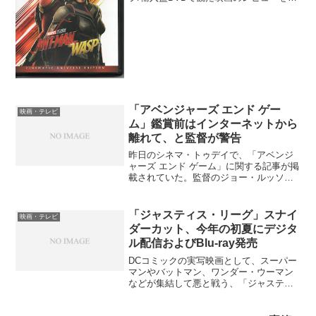
照のこと。「アベンジャーズ/インフィニ
ティ・ウォー」の重いラストの後で見る
と、お気軽ヒーロー...
「アベンジャーズ エンド ゲー
映画・テレビ
ム」鑑賞前はインターネットから
離れて、と監督が警告
昨日のシネマ・トゥデイで、「アベンジ
ャーズ エンド ゲーム」に関する記事が掲
載されていた。監督のジョー・ルッソ
が、ネタバレするとストーリー上致命的
になる展開が、「アベンジャーズ インフ
ィニティ・ウォー」以上にあるため、公
「ジャスティス・リーグ」スナイ
映画・テレビ
開前になったら、ファ...
ダーカット、今年の初夏にデジタ
ル配信およびBlu-ray発売
DCコミックの実写映画として、スーパー
マンやバットマン、ワンダー・ウーマン
などが集結して悪と戦う、「ジャスティ
ス・リーグ」というヒーローもの映画が
ある。監督はザック・スナイダーなのだ