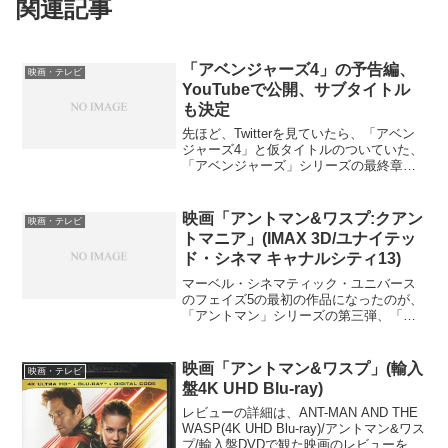
関連記事
「アベンジャーズ4」の予告編、
映画・テレビ
YouTubeで公開、サブタイトル
も決定
先ほど、Twitterを見ていたら、「アベン
ジャーズ4」と仮タイトルのついていた、
「アベンジャーズ」シリーズの最終章
「アベンジャーズ/エンドゲーム」の予告
編がYouTubeにアップされていた。サブ
タイトルについては色々噂されていた
映画「アントマン&ワスプ:クアン
映画・テレビ
が、最終的...
トマニア」(IMAX 3D/ユナイテッ
ド・シネマ キャナルシティ13)
マーベル・シネマティック・ユニバース
のフェイズ5の最初の作品になったのが、
「アントマン」シリーズの第三弾、「ア
ントマン&ワスプ:クアントマニア」であ
る。「アントマン」シリーズにしては、
やたらとスケールが大きい作品で、後の
映画「アントマン&ワスプ」(輸入
映画・テレビ
「アベンジャーズ:ザ...
盤4K UHD Blu-ray)
レビューの詳細は、ANT-MAN AND THE
WASP(4K UHD Blu-ray)/アントマン&ワス
プ/輸入盤DVDで観た映画のレビューを参