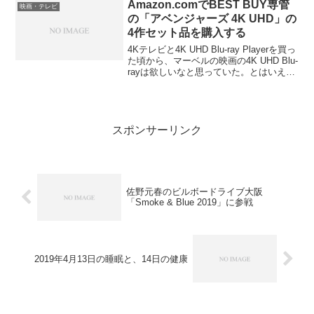
が、撮影途中に娘さんが自殺したため、
Amazon.comでBEST BUY専管
映画・テレビ
撮影を続けることに耐え...
の「アベンジャーズ 4K UHD」の
4作セット品を購入する
4Kテレビと4K UHD Blu-ray Playerを買っ
た頃から、マーベルの映画の4K UHD Blu-
rayは欲しいなと思っていた。とはいえ、
全23作を買うのは費用的にきつい。なの
で、「アベンジャーズ」の4作セットをネ
ットで探していた...
スポンサーリンク
佐野元春のビルボードライブ大阪
「Smoke & Blue 2019」に参戦
2019年4月13日の睡眠と、14日の健康