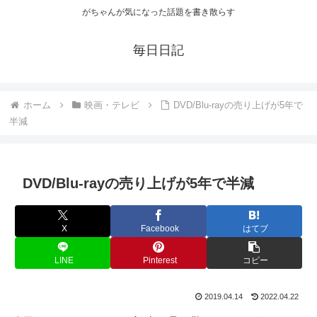
がちゃんが気になった話題を書き散らす
毎日日記
ホーム
映画・テレビ
DVD/Blu-rayの売り上げが5年で
半減
DVD/Blu-rayの売り上げが5年で半減
X
Facebook
はてブ
LINE
Pinterest
コピー
2019.04.14
2022.04.22