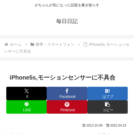
がちゃんが気になった話題を書き散らす
毎日日記
ホーム
携帯・スマートフォン
iPhone5s,モーションセ
ンサーに不具合
iPhone5s,モーションセンサーに不具合
X
Facebook
はてブ
LINE
Pinterest
コピー
2013.10.06
2022.04.22