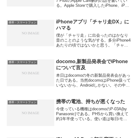
7 PlusのApple Care解約の話を書いてい
る。Apple Storeで購入したiPhone、iPad
などは、Apple Careも2年一括払いになっ
ているので、途中で新機種に買い...
iPhoneアプリ「チャリ走DX」に
携帯・スマートフォン
ハマる
僕が「チャリ走」に出会ったのはかなり
昔のことのような気がする。多分iPhone4
あたりの頃ではないかと思う。「チャリ
走」とは、iPhoneアプリで、ゲームであ
る。走行路が穴が空いていたり、ジャン
プする必要性のある崖などを、ボタン一
docomo,新製品発表会でiPhone
携帯・スマートフォン
つでタイミ...
について言及
本日はdocomoの冬の新製品発表会があっ
た日である。当然docomoはiPhone扱って
いないから、Androidしかない。その中で
docomoの社長は「全く取り扱わないこと
もない」とiPhoneの可能性について言及
したようである。もっと...
携帯の電池、持ちが悪くなった
携帯・スマートフォン
今使っている機種はdocomoのP-03A(by
Panasonic)である。PHSから買い換えて
約1年半使っている。使い道は毎日iモー
ドでネット閲覧。時々実家への電話ぐら
いである。しかし、使用開始から1年半し
たからか、最近電池の持ちが悪く...