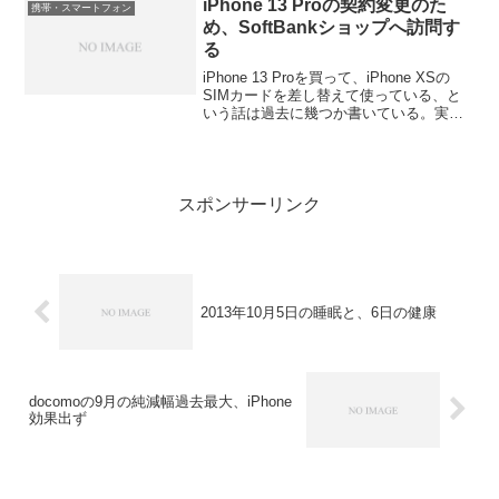
iPhone 13 Proの契約変更のた
携帯・スマートフォン
め、SoftBankショップへ訪問す
る
iPhone 13 Proを買って、iPhone XSの
SIMカードを差し替えて使っている、と
いう話は過去に幾つか書いている。実
際、それで問題はないと思っていたのだ
が、昨日の土曜日、映画館に行く時に繁
華街に出て、SoftBankの5Gエリア...
スポンサーリンク
2013年10月5日の睡眠と、6日の健康
docomoの9月の純減幅過去最大、iPhone
効果出ず