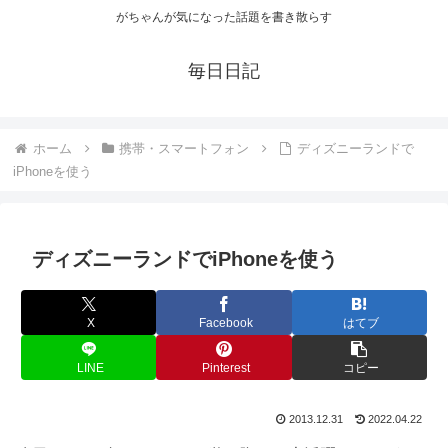
がちゃんが気になった話題を書き散らす
毎日日記
ホーム
携帯・スマートフォン
ディズニーランドで
iPhoneを使う
ディズニーランドでiPhoneを使う
X
Facebook
はてブ
LINE
Pinterest
コピー
2013.12.31
2022.04.22