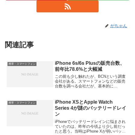
がちゃん
関連記事
iPhone 6s/6s Plusの販売台数、
携帯・スマートフォン
前年比78.6%と大幅減
この前も少し触れたが、BCNという調査
会社がある。スマートフォンなどの販売
台数を調べる会社だが、基本的に
Softbankの子会社なのと、全国の販売店
の3-4割程度しかカバーしていないので、
少々信頼性が置けないが、それでもある
iPhone XSとApple Watch
携帯・スマートフォン
程度の目安にはな...
Series 4が謎のバッテリードレイ
ン
iPhoneでバッテリードレインに悩まされ
ていたのは、昨年の今頃より少し前だっ
たと思う。当時はiPhone Xが弱いバッテ