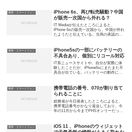
リードレインを起こしていて、最終的に
初期化したことで解決したと思った。
iPhone XSに買い換えて、バッテリード
iPhone 6s、再び転売騒動？中国
携帯・スマートフォン
レイ...
が販売一次国から外れる？
IT Mediaが伝えたところによると、
iPhone 6sの販売一次国から、中国が外れ
たようだと伝えている。当局の承認の問
題があり、販売一次国である日本などの
9/11予約開始、9/18発売から、中国は
9/18予約開始、9/25発売と、一週間...
iPhone5sの一部にバッテリーの
携帯・スマートフォン
不具合あり、個別にリコール対応
IT系ニュースサイトや、自分が実際に体
験したことだが、iPhone5sにまたまた不
具合が出ている。バッテリーの動作に問
題が発生していて、充電時間に長時間か
かったり、使用時間が極端に短くなるこ
とがあるという。これはソフトウェアア
携帯電話の番号、070が割り当て
携帯・スマートフォン
ップデートでは...
られることに
総務省が今日発表したところによると、
携帯電話番号がかなり逼迫しており、今
年の11月から今までPHSオンリーだった
070の番号が携帯にも解放されるという。
当然MNPにも対応予定ということで、番
号見ただけでは携帯かPHSかは分からな
iOS 11 、iPhoneのウィジェット
携帯・スマートフォン
くなる。その...