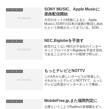
入されているケーブルテレビのモデムが
全て入れ替わっていた。テレビからイン
ターネットから全てである。それで、ゴ
SONY MUSIC、Apple Musicに
インターネット
ールデンウィークに帰省し...
楽曲配信開始
今日のネットの情報によると、Apple
MusicにSONYの日本の楽曲が配信し始め
たという情報が入ってきている。SONY
はAppleとの折り合いが悪く、iTunesでの
楽曲配信にもかなり遅くなってから配信
を始めたが、今回もちょっと遅れての...
NEC,Biglobeを手放す
インターネット
経営のよくないNECが子会社のインター
ネットプロバイダーBiglobeを手放す意向
であることがロイターの取材で明らかに
なった。NECはここのところずっとコン
シューマー向けサービスを手放してい
る。PCはLenovoに売却したし、携帯市場
はスマ...
もっとテレビとNOTTV
インターネット
この4月から新しいサービスが登場した。
それがもっとテレビとNOTTVで、もっと
テレビは民放がインターネットで番組を
有料配信するもの、NOTTVがアナログテ
レビの空き周波数を利用した、民放が設
立した新しい会社が始める携帯向け番組
である。がしか...
MobileFree.jp,また福岡判定に
インターネット
土曜ということでRadikoの首都圏をずっ