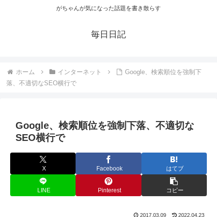
がちゃんが気になった話題を書き散らす
毎日日記
ホーム
インターネット
Google、検索順位を強制下
落、不適切なSEO横行で
Google、検索順位を強制下落、不適切な
SEO横行で
X
Facebook
はてブ
LINE
Pinterest
コピー
2017.03.09
2022.04.23