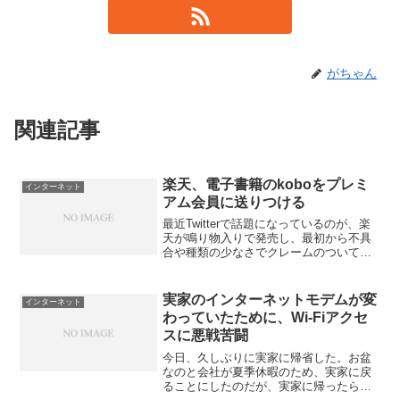
がちゃん
関連記事
楽天、電子書籍のkoboをプレミ
インターネット
アム会員に送りつける
最近Twitterで話題になっているのが、楽
天が鳴り物入りで発売し、最初から不具
合や種類の少なさでクレームのついてい
た電子書籍のkoboが、楽天のカード会員
に対して無料で配布しているということ
だろう。これってつまりは買う人があま
実家のインターネットモデムが変
インターネット
りにもいなく...
わっていたために、Wi-Fiアクセ
スに悪戦苦闘
今日、久しぶりに実家に帰省した。お盆
なのと会社が夏季休暇のため、実家に戻
ることにしたのだが、実家に帰ったら導