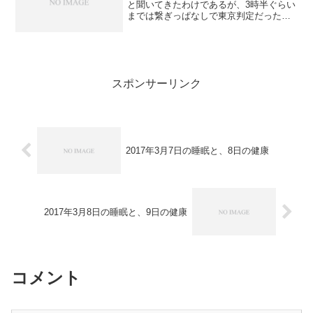
と聞いてきたわけであるが、3時半ぐらい
までは繋ぎっぱなしで東京判定だった
MobileFree.jp。一旦接続解除し別のこと
をやっていて、5時に再接続をしたとこ
ろ、再び福岡判定に変わっている。危惧
した...
スポンサーリンク
2017年3月7日の睡眠と、8日の健康
2017年3月8日の睡眠と、9日の健康
コメント