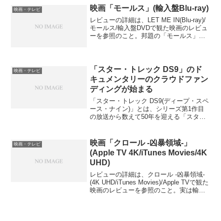
なかった。ドロイドの整備により、マン
映画「モールス」(輸入盤Blu-ray)
映画・テレビ
ダロリアンの船はコントロ...
レビューの詳細は、LET ME IN(Blu-ray)/
モールス/輸入盤DVDで観た映画のレビュ
ーを参照のこと。邦題の「モールス」っ
て何のことかと思ったら、原作小説の邦
題も「モールス」で、映画の中で主人公
のオーウェンとアビーが連絡を取り合
う...
「スター・トレック DS9」のド
映画・テレビ
キュメンタリーのクラウドファン
ディングが始まる
「スター・トレック DS9(ディープ・スペ
ース・ナイン)」とは、シリーズ第1作目
の放送から数えて50年を迎える「スタ
ー・トレック」シリーズの第3のテレビド
ラマシリーズである。それまで放送され
ていた「スター・トレック/宇宙大作戦」
映画「クロール -凶暴領域-」
映画・テレビ
や「新スター...
(Apple TV 4K/iTunes Movies/4K
UHD)
レビューの詳細は、クロール -凶暴領域-
(4K UHD/iTunes Movies)/Apple TVで観た
映画のレビューを参照のこと。実は輸入
盤Blu-rayを購入済みでまだ未見だったこ
の「クロール -凶暴領域-」だが、先週の
水曜日から今...