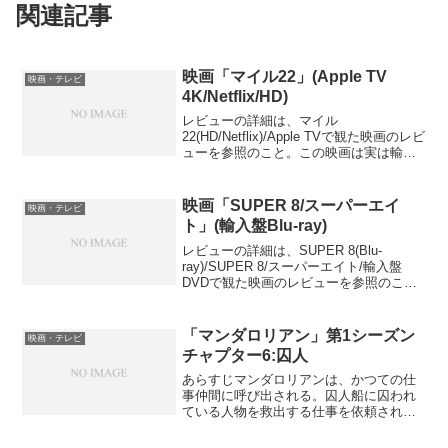
関連記事
映画「マイル22」(Apple TV
映画・テレビ
4K/Netflix/HD)
レビューの詳細は、マイル
22(HD/Netflix)/Apple TVで観た映画のレビ
ューを参照のこと。この映画は実は輸入
盤Blu-rayを所有していて、そちらはまだ
封を切っていない。輸入盤Blu-rayの方が
高画質、高音質であることは承知...
映画「SUPER 8/スーパーエイ
映画・テレビ
ト」(輸入盤Blu-ray)
レビューの詳細は、SUPER 8(Blu-
ray)/SUPER 8/スーパーエイト/輸入盤
DVDで観た映画のレビューを参照のこ
と。映画の王道を行くかのような作風だ
が、ALLCINEMAでは意外と評判悪い。僕
個人はあまり事前情報を仕入れないの...
「マンダロリアン」第1シーズン
映画・テレビ
チャプター6:囚人
あらすじマンダロリアンは、かつての仕
事仲間に呼び出される。囚人船に囚われ
ている人物を救出する仕事を依頼され、
他のメンバーと紹介し合う。その中には
かつての仲間もいて、信頼感はほとんど