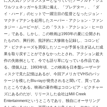
に大人気アクションスターとなっていたアーノルド・シュ
ワルツェネッガーを主演に備え、「プレデター」、「ダ
イ・ハード」のヒットで一躍注目の監督となったジョン・
マクティアナンを起用したスーパー・アクション・ファン
タジー・ムービーが、この「ラスト・アクション・ヒーロ
ー」である。しかし、この映画は1993年の夏に公開され
たものの、興行的、批評的に大惨敗を記録し、コロンビ
ア・ピクチャーズを買収したソニーが予算を注ぎ込んだ成
果を取り戻すことができなかったとされ、アクション超大
作の失敗例として、今でも語り草になっている作品であ
る。僕個人は、1993年頃、この映画を日本盤レーザーデ
ィスクで見た記憶はあるが、今回アメリカでVHSのパッ
ケージを模したBlu-rayが発売されると聞いて、買ってみ
たところである。映画の著作権はコロンビア・ピクチャー
ズにあるのだが、リリースした会社はMill Creek
Entertainmentというところであり、独自にオーサリング