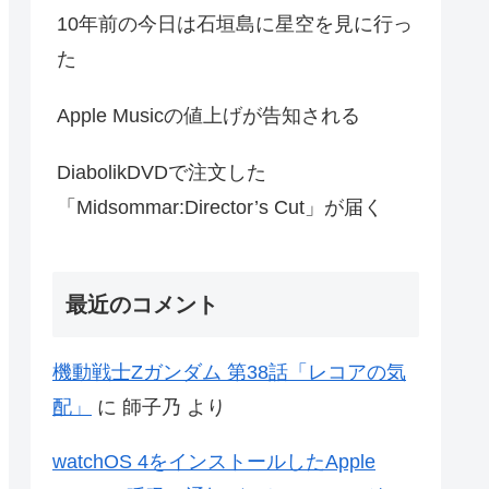
10年前の今日は石垣島に星空を見に行っ
た
Apple Musicの値上げが告知される
DiabolikDVDで注文した
「Midsommar:Director’s Cut」が届く
最近のコメント
機動戦士Zガンダム 第38話「レコアの気
配」
に
師子乃
より
watchOS 4をインストールしたApple