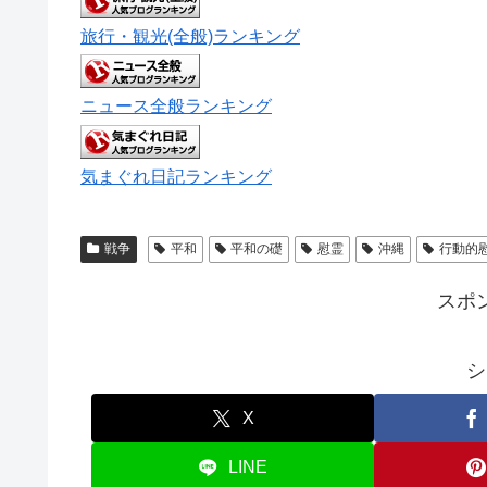
旅行・観光(全般)ランキング
ニュース全般ランキング
気まぐれ日記ランキング
戦争
平和
平和の礎
慰霊
沖縄
行動的
スポ
シ
X
LINE