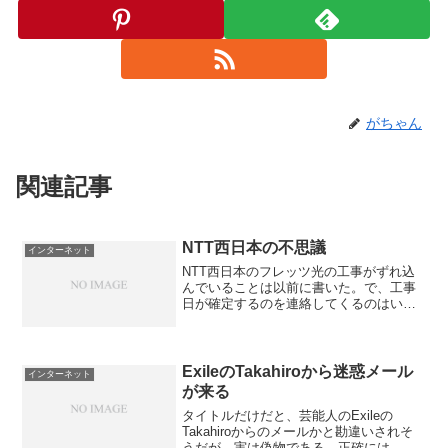
がちゃん
関連記事
NTT西日本の不思議
インターネット
NTT西日本のフレッツ光の工事がずれ込
んでいることは以前に書いた。で、工事
日が確定するのを連絡してくるのはいい
のだが、なぜかeメールではなく、電話で
もなく、SMSで工事日の確定を連絡して
くるのである。確かにSMSだと携帯電話
の電話番号でメー...
ExileのTakahiroから迷惑メール
インターネット
が来る
タイトルだけだと、芸能人のExileの
Takahiroからのメールかと勘違いされそ
うだが、実は偽物である。正確には