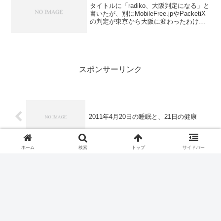
タイトルに「radiko、大阪判定になる」と
書いたが、別にMobileFree.jpやPacketiX
の判定が東京から大阪に変わったわけで
はない。スルーでradikoガジェットを立ち
上げると、これまで福岡判定だった選局
が、昨日の夜のインター...
スポンサーリンク
2011年4月20日の睡眠と、21日の健康
ホーム
検索
トップ
サイドバー
安全食堂
コメント