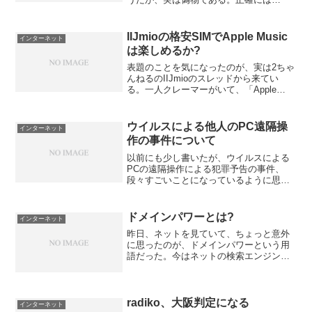
「tAKaHiR0-exlle2019@~」と「taKAhir0-
Exlle2019@~」、「tAkaHIir0-Exile2...
IIJmioの格安SIMでApple Music
インターネット
は楽しめるか?
表題のことを気になったのが、実は2ちゃ
んねるのIIJmioのスレッドから来てい
る。一人クレーマーがいて、「Apple
Musicは他の会社のSIMでは楽しめるが、
IIJmioではダメだ」と欠点をあげつらっ
たので、気になったのである。具体的
ウイルスによる他人のPC遠隔操
インターネット
に...
作の事件について
以前にも少し書いたが、ウイルスによる
PCの遠隔操作による犯罪予告の事件、
段々すごいことになっているように思
う。すごいことというか、警察の捜査能
力を嘲笑っているかのような展開に、ど
うなるのか気になるところがある。ちょ
ドメインパワーとは?
インターネット
うど今月からダウンロード違...
昨日、ネットを見ていて、ちょっと意外
に思ったのが、ドメインパワーという用
語だった。今はネットの検索エンジンと
しては、Google一強になっているが、そ
のGoogleは以前、ページランクという数
値でサイトの人気の高さを表示していた
ことがある。...
radiko、大阪判定になる
インターネット