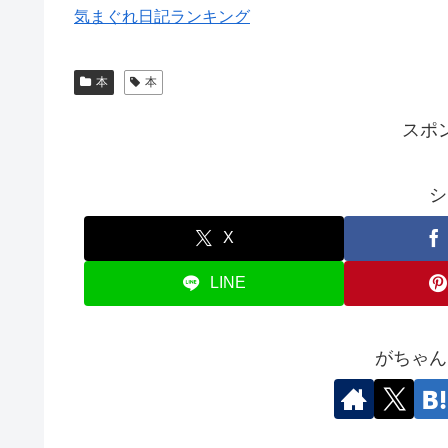
気まぐれ日記ランキング
本
本
スポ
シ
X
LINE
がちゃん