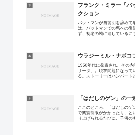
フランク・ミラー「バ
本
クション
バットマンが自警団を辞めて
は、バットマンでの悪への復
ず、初老の域に達しているにも
ウラジーミル・ナボコ
本
1950年代に発表され、その
リータ」。現在問題になって
る。ストーリーはハンバートと
「はだしのゲン」の一
本
ここのところ、「はだしのゲ
で閲覧制限がかかったり、と
り上げられるたびに、子供の頃