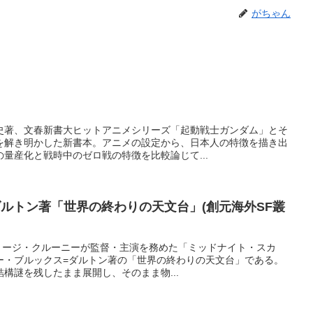
がちゃん
史著、文春新書大ヒットアニメシリーズ「起動戦士ガンダム」とそ
を解き明かした新書本。アニメの設定から、日本人の特徴を描き出
量産化と戦時中のゼロ戦の特徴を比較論じて...
ルトン著「世界の終わりの天文台」(創元海外SF叢
で、ジョージ・クルーニーが監督・主演を務めた「ミッドナイト・スカ
ー・ブルックス=ダルトン著の「世界の終わりの天文台」である。
構謎を残したまま展開し、そのまま物...