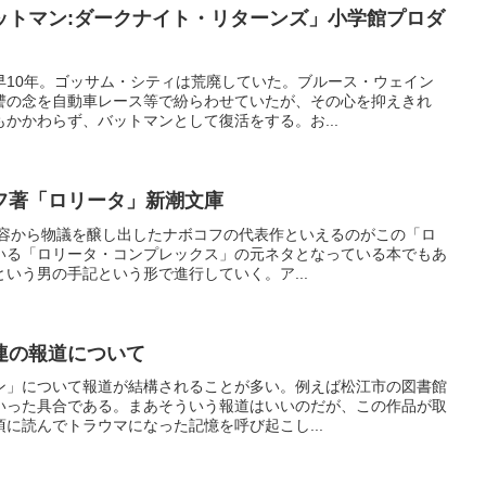
ットマン:ダークナイト・リターンズ」小学館プロダ
早10年。ゴッサム・シティは荒廃していた。ブルース・ウェイン
讐の念を自動車レース等で紛らわせていたが、その心を抑えきれ
かかわらず、バットマンとして復活をする。お...
フ著「ロリータ」新潮文庫
内容から物議を醸し出したナボコフの代表作といえるのがこの「ロ
いる「ロリータ・コンプレックス」の元ネタとなっている本でもあ
いう男の手記という形で進行していく。ア...
連の報道について
ン」について報道が結構されることが多い。例えば松江市の図書館
いった具合である。まあそういう報道はいいのだが、この作品が取
に読んでトラウマになった記憶を呼び起こし...