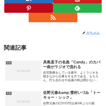
がちゃん
関連記事
具島直子の名曲「Candy」のカバ
音楽
ー曲がラジオで流れる
在宅勤務をしている最中、よくラジオを
聴きながら仕事をする方である。もちろ
ん、打ち合わせや会議の時は聞かない
が。今日、ラジオを聴いていたら、具島
直子のデビュー曲であり、名曲でもある
「Candy」がオンエアーされていた。し
佐野元春&amp;雪村いづみ「トー
音楽
かし、歌っている人も違...
キョー・シック」
佐野元春のCOYOTE以来5年ぶりの新