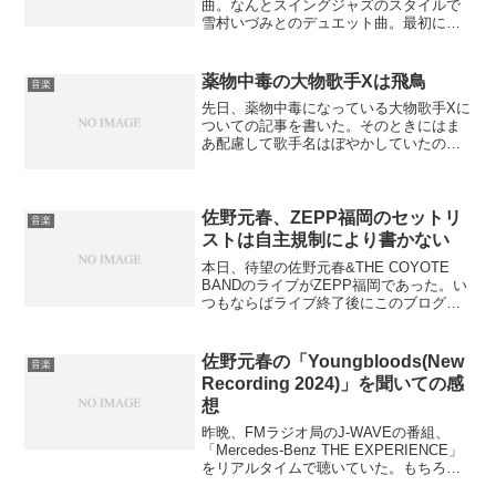
曲。なんとスイングジャズのスタイルで
雪村いづみとのデュエット曲。最初に聞
いたときはビルボード・ライブでのソロ
での試聴だったが、改めてフルオーケス
トラでの演奏を聞いてみるとなかなかい
薬物中毒の大物歌手Xは飛鳥
音楽
い。ちょっと気分が高揚...
先日、薬物中毒になっている大物歌手Xに
ついての記事を書いた。そのときにはま
あ配慮して歌手名はぼやかしていたのだ
が、昨日の週刊文春で、チャゲ&飛鳥の飛
鳥だと氏名を公表してしまったので、隠
す必要が無くなった。これが本当かどう
かは知らないが、飛鳥...
佐野元春、ZEPP福岡のセットリ
音楽
ストは自主規制により書かない
本日、待望の佐野元春&THE COYOTE
BANDのライブがZEPP福岡であった。い
つもならばライブ終了後にこのブログに
セットリストを書くところだが、自主規
制により今回書かないことにした。とい
うのもセットリストはいつも終演後に掲
佐野元春の「Youngbloods(New
音楽
示板に貼ら...
Recording 2024)」を聞いての感
想
昨晩、FMラジオ局のJ-WAVEの番組、
「Mercedes-Benz THE EXPERIENCE」
をリアルタイムで聴いていた。もちろ
ん、radikoのエリアフリーで聴取である。