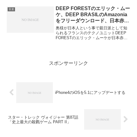
この番組を聞いていたのは、佐野元春が
ゲスト出演すると聞いていて...
DEEP FORESTのエリック・ムー
音楽
ケ、DEEP BRASILのAmazonia
をフリーダウンロード、日本赤十
字に寄付
奥様が日本人という事で親日派として知
られるフランスのテクノユニットDEEP
FORESTのエリック・ムーケが日本赤十
字に寄付をすべく、自身が発表したアル
バム「DEEP BRASIL」のオープニング
曲、「Amazonia」を公式サイトでフリ
ー...
スポンサーリンク
iPhone4のiOSを5.1にアップデートする
スター・トレック ヴォイジャー 第87話
「史上最大の殺戮ゲーム PART II」