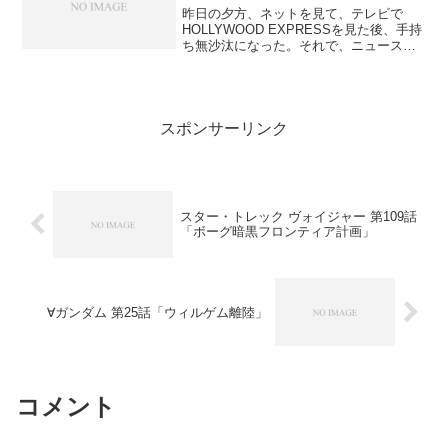
昨日の夕方、ネットを見て、テレビで
HOLLYWOOD EXPRESSを見た後、手持
ち無沙汰になった。それで、ニュースを
見ながら夕食を早く食べてしまった。夕
食後、しばらくして実家に電話。母に愚
痴をこぼしていた。電話の後、テレビも
つまらないので...
スポンサーリンク
スター・トレック ヴォイジャー 第109話
「ボーグ暗黒フロンティア計画」
∀ガンダム 第25話「ウィルゲム離陸」
コメント