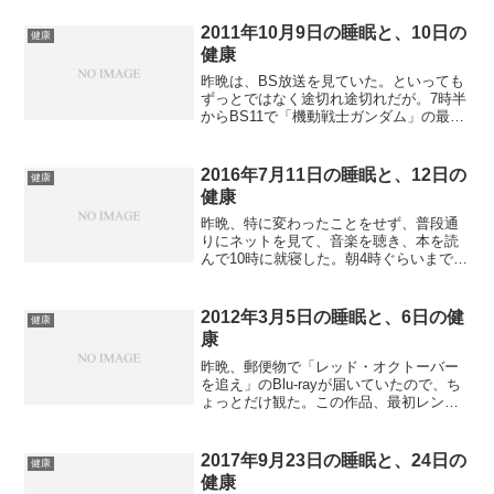
iPhone 6 Plusは結構バッテリーが持つの
で、なかなか放電させるのは難しい。昨
2011年10月9日の睡眠と、10日の
健康
日は...
健康
昨晩は、BS放送を見ていた。といっても
ずっとではなく途切れ途切れだが。7時半
からBS11で「機動戦士ガンダム」の最終
回放送していたのでそれを見て、8時から
風呂、8時半からWOWOWの
HOLLYWOOD EXPRESSを観るといった
2016年7月11日の睡眠と、12日の
健康
具合である...
健康
昨晩、特に変わったことをせず、普段通
りにネットを見て、音楽を聴き、本を読
んで10時に就寝した。朝4時ぐらいまでは
睡眠をしっかり取ったと思う。しかし、4
時ぐらいに目が覚め、鼻づまりを感じた
ら、なかなか眠れなくなった。ウトウト
2012年3月5日の睡眠と、6日の健
健康
はするのだが、すぐ...
康
昨晩、郵便物で「レッド・オクトーバー
を追え」のBlu-rayが届いていたので、ち
ょっとだけ観た。この作品、最初レンタ
ルVHSで見てその面白さに感動し、セル
VHS、レーザーディスクと買い換えてき
たものである。しかし、やっぱりBlu-ray
2017年9月23日の睡眠と、24日の
健康
は素...
健康