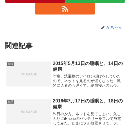
がちゃん
関連記事
2015年5月13日の睡眠と、14日の
健康
健康
昨晩、洗濯物のアイロン掛けをしていた
ので、ネットを見るのが遅くなった。風
呂に入るのも遅くて、結局寝たのも少し
遅い10時35分だった。睡眠は比較的熟睡
だが、最低気温が高めになってきたの
で、布団が暑くて、目が覚めた。途中夏
2016年7月17日の睡眠と、18日の
健康
掛けを剥いで、寝ていた...
健康
昨日の夕方、ネットを見てしまい、久し
ぶりにiPhoneのバッテリーをフルで放電
してみた。たまにフル放電させて、フル
充電すると、電池が長持ちするらしい。