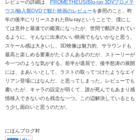
レビューの詳細は、
PROMETHEUS(Blu-ray 3D)/プロメテ
ウス/輸入盤DVDで観た映画のレビュー
を参照のこと。昨
年の後半にリリースされたBlu-rayということで、僕にし
ては意外と最速での鑑賞になったが、世間で酷評されてい
るように、そんなに出来のいい映画でもないかなと思う。
スケール感は大きいし、3D映像は魅力的、サラウンドも
最高と楽しめる要素がたくさんあるのだが、ストーリーが
今一つのような気がする。前半が退屈で、後半怒涛の展開
には、まあいいとして、ラストの取ってつけたようなエイ
リアン登場にはなんだ、と思ってしまった。レビューでも
書いたが、キャラの設定が弱くて、誰が死んでもあまり感
情移入できないのも残念な一つ。この辺解決しているとも
う少し面白いと思うのだが。
にほんブログ村