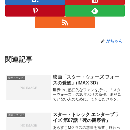
がちゃん
関連記事
映画「スター・ウォーズ フォー
映画・テレビ
スの覚醒」(IMAX 3D)
世界中に熱狂的なファンを持つ、「スタ
ーウォーズ」の10年ぶりの新作。まだ見
ていない人のために、できるだけネタバ
レしないように、感想を書いてみると、
何となく感じたのは、エピソード4のパワ
ーアップ・リメイク版という雰囲気を漂
スター・トレック エンタープラ
映画・テレビ
わせているという事で...
イズ 第87話「死の観察者」
あらすじMクラスの惑星を探査し終わっ