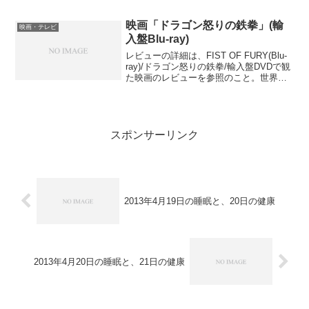
ごしていた。しかし、ヴェクシロンの調
子が悪くなり、天候が悪化したりしてい
映画「ドラゴン怒りの鉄拳」(輸
映画・テレビ
た。そのため、連邦を呼ん...
入盤Blu-ray)
レビューの詳細は、FIST OF FURY(Blu-
ray)/ドラゴン怒りの鉄拳/輸入盤DVDで観
た映画のレビューを参照のこと。世界的
に人気を誇るアクションスター、ブルー
ス・リーの映画主演第2作目がこの「ドラ
ゴン怒りの鉄拳」で、「燃えよドラ...
スポンサーリンク
2013年4月19日の睡眠と、20日の健康
2013年4月20日の睡眠と、21日の健康