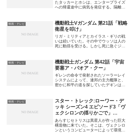
たタッカーとホシは、エンタープライズ
への帰還途中に病気を発症する。隔離室
に入れられた二人をフロックスが観察
し、原因を突き止めるが、それはシリコ
ンベースのウイルスで、治療法はなかっ
機動戦士Vガンダム 第21話「戦略
映画・テレビ
た。そんなクルーの働きをリ...
衛星を叩け」
リガ・ミリティアとカイラス・ギリの戦
いは続いていた。その中でウッソは人の
死に動揺を受ける。しかし死に急ぐジュ
ンコの忠告を受けて、再び立ち直る。リ
ガ・ミリティアのダミーによる戦略に引
っかかったカイラス・ギリは、兵士の撤
機動戦士ガンダム 第42話「宇宙
映画・テレビ
退まで追い込まれる。前話...
要塞ア・バオア・クー」
ギレンの命令で発射されたソーラーレイ
システムによって、連邦の主力艦隊と、
密かに和平の道を探していたデギンは一
瞬で消え去った。残った連邦は部隊を再
編して、ジオンの防衛線、ア・バオア・
クーへ侵攻をかける。アムロたちホワイ
スター・トレック:ローワー・デ
映画・テレビ
ト・ベースのクルーもその...
ッキ シーズン4 エピソード3「ヴ
ェクシロンの揺りかごで」
(Paramount+/Amazon Prime
あらすじセトリスは異星人が作った巨大
Video)
構造物に来ていた。そこは、ヴェクシロ
ンというコンピューターによって環境が
制御され、住民たちは快適な暮らしを過