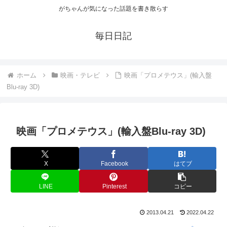
がちゃんが気になった話題を書き散らす
毎日日記
ホーム
映画・テレビ
映画「プロメテウス」(輸入盤
Blu-ray 3D)
映画「プロメテウス」(輸入盤Blu-ray 3D)
X
Facebook
はてブ
LINE
Pinterest
コピー
2013.04.21
2022.04.22