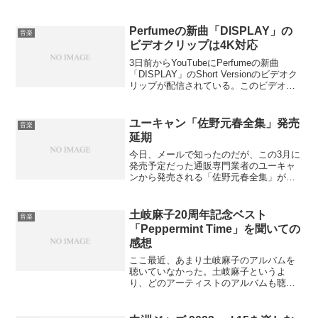
「CAROL」を聞いたら、また感想を書き
たい、と書いたと思う。購入から3週間ば
かり経過したが、今日、TM N...
Perfumeの新曲「DISPLAY」の
音楽
ビデオクリップは4K対応
3日前からYouTubeにPerfumeの新曲
「DISPLAY」のShort Versionのビデオク
リップが配信されている。このビデオク
リップが他のクリップと違うのは
Panasonicと共同で制作されたものであ
り、なんと画質が4Kで収録さ...
ユーキャン「佐野元春全集」発売
音楽
延期
今日、メールで知ったのだが、この3月に
発売予定だった通販専門業者のユーキャ
ンから発売される「佐野元春全集」が初
夏に延期との知らせが届いた。2月になっ
ても内容がはっきりしないし、てっきり
申込者が少なくて、制作できる生産数に
土岐麻子20周年記念ベスト
音楽
達していなくて延期す...
「Peppermint Time」を聞いての
感想
ここ最近、あまり土岐麻子のアルバムを
聴いていなかった。土岐麻子というよ
り、どのアーティストのアルバムも聴い
ていない、と言った方が正しいかもしれ
ない。仕事が在宅勤務なので、通勤時に
アルバムを聴くというスタイルが消えて