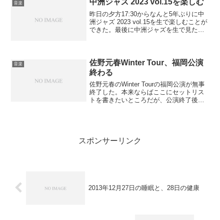
中洲ジャズ 2023 vol.15を楽しむ
音楽
しまったのが原因である。も...
昨日の夕方17:30からなんと5年ぶりに中
洲ジャズ 2023 vol.15を生で楽しむことが
できた。最後に中洲ジャズを生で見たの
は2018年である。2019年は交通事故を起
こしていて病院に入院していたので、ラ
イブは見られなかった。2020年...
佐野元春Winter Tour、福岡公演
音楽
終わる
佐野元春のWinter Tourの福岡公演が無事
終了した。本来ならばここにセットリス
トを書きたいところだが、公演終了後に
掲示されるセットリスト表に「インター
ネットでの公開はお控えください」と書
いてあるのをみると、躊躇してしまう。
まあ、Web...
スポンサーリンク
2013年12月27日の睡眠と、28日の健康