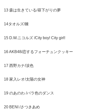
13 森は生きている/昼下がりの夢
14タオルズ/棘
15 D.W.ニコルズ /City boy! City girl!
16 AKB48/恋するフォーチュンクッキー
17 西野カナ/涙色
18 家入レオ/太陽の女神
19 のあのわ /バラ色のダンス
20 BENI /さつきあめ