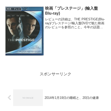
うと、モビルスーツ隊で攻撃を仕掛け
る。アムロは、シャアとカミーユ、アウ
映画「プレステージ」(輸入盤
映画・テレビ
ドムラを守るために奮戦し、...
Blu-ray)
レビューの詳細は、THE PRESTIGE(Blu-
ray)/プレステージ/輸入盤DVDで観た映画
のレビューを参照のこと。今年の話題作
である「TENET テネット」の監督でもあ
るクリストファー・ノーランが、「バッ
トマン・ビギンズ」の後に製作...
スポンサーリンク
2014年1月19日の睡眠と、20日の健康