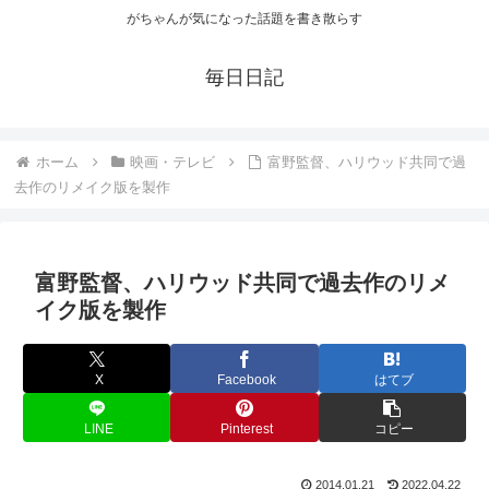
がちゃんが気になった話題を書き散らす
毎日日記
ホーム
映画・テレビ
富野監督、ハリウッド共同で過
去作のリメイク版を製作
富野監督、ハリウッド共同で過去作のリメ
イク版を製作
X
Facebook
はてブ
LINE
Pinterest
コピー
2014.01.21
2022.04.22