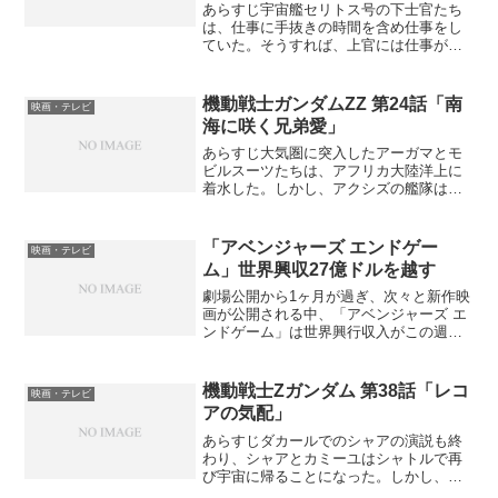
Video)
あらすじ宇宙艦セリトス号の下士官たち
は、仕事に手抜きの時間を含め仕事をし
ていた。そうすれば、上官には仕事が早
いと錯覚され、評価されるからである。
しかし、ボイムラーが艦長とターボリフ
トの中で出会い、ボイムラーが手抜き時
機動戦士ガンダムZZ 第24話「南
映画・テレビ
間のことをしゃべってしま...
海に咲く兄弟愛」
あらすじ大気圏に突入したアーガマとモ
ビルスーツたちは、アフリカ大陸洋上に
着水した。しかし、アクシズの艦隊は、
連邦の本部のあるダカール近郊に着水
し、戦況は不利になる。カラバからの電
信で、アーガマはアクシズの艦隊追撃に
「アベンジャーズ エンドゲー
映画・テレビ
向かおうとするが、ジオンの...
ム」世界興収27億ドルを越す
劇場公開から1ヶ月が過ぎ、次々と新作映
画が公開される中、「アベンジャーズ エ
ンドゲーム」は世界興行収入がこの週末
で27億ドルを突破した。しかし、歴代一
位の「アバター」には、まだ、7500万ド
ル及ばない。映画批評家の間でも、「ア
機動戦士Zガンダム 第38話「レコ
映画・テレビ
バター」を抜く...
アの気配」
あらすじダカールでのシャアの演説も終
わり、シャアとカミーユはシャトルで再
び宇宙に帰ることになった。しかし、ジ
ェリドはカラバのアウドムラを撃墜しよ