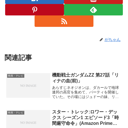
がちゃん
関連記事
機動戦士ガンダムZZ 第27話「リ
映画・テレビ
ィナの血(前)」
あらすじネオジオンは、ダカールで地球
連邦の高官を集めて、パーティを開催し
ていた。その場にはジュドーの妹、リィ
ナもいたが、彼女には地球連邦の高官た
ちの欺瞞ぶりに戸惑いを隠せなかった。
その頃、ジュドーたちは、ダカールに攻
スター・トレック:ロワー・デッ
映画・テレビ
撃をかけ、ジュドーはリィ...
クス シーズン1 エピソード3「時
間厳守命令」(Amazon Prime