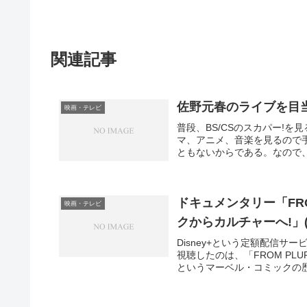
関連記事
佐野元春のライブを目
映画・テレビ
普段、BS/CSのスカパー!を見
マ、アニメ、音楽を見るので手
ともないからである。なので、時
ドキュメンタリー「FROM
映画・テレビ
クからカルチャーへ!」(Appl
Disney+という定額配信
視聴したのは、「FROM PLU
というマーベル・コミックの歴