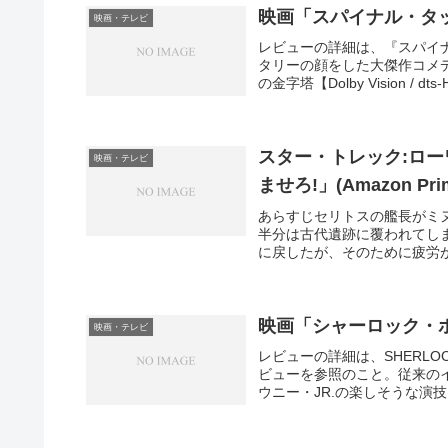
映画「スパイナル・タップ」
映画・テレビ
レビューの詳細は、『スパイナル
タリーの顔をした大傑作コメ
の金字塔【Dolby Vision / dts-H
スター・トレック:ロー
映画・テレビ
ませろ!」(Amazon Prim
あらすじセリトスの艦長がミ
半分は古代遺跡に覆われてし
に戻したが、そのために疲労が
映画「シャーロック・ホ
映画・テレビ
レビューの詳細は、SHERLO
ビューを参照のこと。従来の
ウニー・JR.の楽しそうな演技