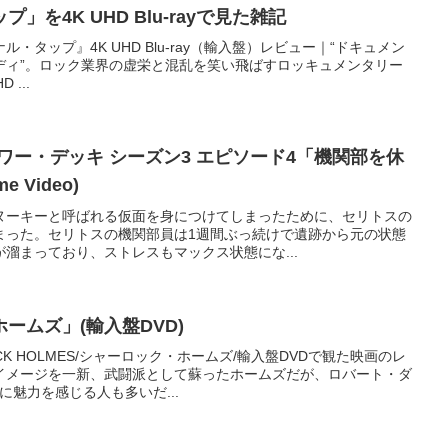
を4K UHD Blu-rayで見た雑記
・タップ』4K UHD Blu-ray（輸入盤）レビュー｜“ドキュメン
ディ”。ロック業界の虚栄と混乱を笑い飛ばすロッキュメンタリー
D ...
ワー・デッキ シーズン3 エピソード4「機関部を休
e Video)
ヌーキーと呼ばれる仮面を身につけてしまったために、セリトスの
まった。セリトスの機関部員は1週間ぶっ続けで遺跡から元の状態
溜まっており、ストレスもマックス状態にな...
ームズ」(輸入盤DVD)
CK HOLMES/シャーロック・ホームズ/輸入盤DVDで観た映画のレ
イメージを一新、武闘派として蘇ったホームズだが、ロバート・ダ
に魅力を感じる人も多いだ...