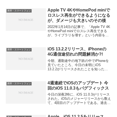
Apple TV 4KやHomePod miniで
携帯・スマートフォン
ロスレス再生ができるようになる
が、ダメージも大きいのその後
2022年1月14日の記事で、「Apple TV 4K
やHomePod miniでロスレス再生できる
が、ライブラリを壊す」という内容を書
いている。最終的には、macBook Proの
ミュージックのデータは活かしたまま、
iCloudのデータは...
iOS 13.2.2リリース、iPhoneの
携帯・スマートフォン
4G通信途切れの問題解消か?!
今朝、通勤途中の地下鉄の中でiPhoneを
見ていたところ、今日の未明にiOS
13.2.2がリリースされたことを知った。
iOS 13.2から10日も経っていない中のリ
リースだが、今回のリリースノートの中
に、「モバイルデータ通信を一時的に利
4週連続でiOSのアップデート 今
携帯・スマートフォン
用...
回のiOS 11.0.3もバグフィックス
今日の深夜2時に、iOS 11.0.3がリリース
された。iOSのメジャーリリースから数え
て、4回目のアップデートである。過去、
ここまで毎週iOSのアップデートがあった
ことはなかったような気がする。それだ
け、iOSのバグが潰しきれないまま、メ...
Apple、iOS 11.2.5をリリース