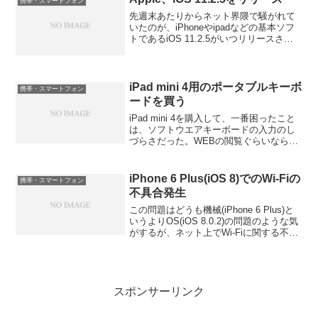
携帯・スマートフォン
先週末あたりからネット界隈で騒がれて
いたのが、iPhoneやipadなどの基本ソフ
トであるiOS 11.2.5がいつリリースされ
るか、という話だった。そのiOS 11.2.5
が今朝の早朝にリリースされた。この前
のリリースがiOS 11.2....
iPad mini 4用のポータブルキーボ
携帯・スマートフォン
ードを買う
iPad mini 4を購入して、一番困ったこと
は、ソフトウエアキーボードの入力のし
づらさだった。WEBの閲覧ぐらいなら、
ソフトウエアキーボードでもいいのだ
が、このbloggerで記事を入力するとする
と、かなり時間がかかってしまう。で思
iPhone 6 Plus(iOS 8)でのWi-Fiの
携帯・スマートフォン
いつ...
不具合発生
この問題はどうも機械(iPhone 6 Plus)と
いうよりOS(iOS 8.0.2)の問題のような気
がするが、ネット上でWi-Fiに関する不具
合がいくつかレポートされている。その
不具合としては、速度が極端に遅くな
る、Wi-Fiの接続が途切...
スポンサーリンク