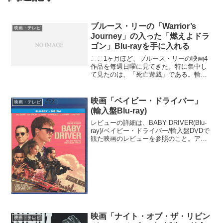
ブルース・リーの「Warrior’s
映画・テレビ
Journey」の入った「燃えよドラ
ゴン」Blu-rayを手に入れる
ここ1ヶ月ほど、ブルース・リーの映画4
作品を毎週日曜に見てきた。特に集中し
て見たのは、「死亡遊戯」である。輸入
盤Blu-rayでは、「死亡遊戯」の特典映像
として、「ブルース・リー in G.O.D. 死
亡的遊戯」のブルース・リーの格闘シー
映画「ベイビー・ドライバー」
映画・テレビ
ン...
(輸入盤Blu-ray)
レビューの詳細は、BABY DRIVER(Blu-
ray)/ベイビー・ドライバー/輸入盤DVDで
観た映画のレビューを参照のこと。アメ
リカでは予想外の大ヒットを記録した映
画だが、日本ではあまり話題になってい
なかったような気がする勿体無い映
画。...
映画「ナイト・オブ・ザ・リビン
映画・テレビ