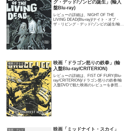
グ・デッド/ゾンビの誕生」(輸入
盤Blu-ray)
レビューの詳細は、NIGHT OF THE
LIVING DEAD(Blu-ray)/ナイト・オブ・
ザ・リビング・デッド/ゾンビの誕生/輸入
盤DVDで観た映画のレビューを参照のこ
と。数あるゾンビ映画の原点となった映
画で、ゾンビの設定(生きた...
映画「ドラゴン怒りの鉄拳」(輸
映画・テレビ
入盤Blu-ray/CRITERION)
レビューの詳細は、FIST OF FURY(Blu-
ray/CRITERION)/ドラゴン怒りの鉄拳/輸
入盤DVDで観た映画のレビューを参照の
こと。昨年ブルース・リーの生誕80周年
を記念して製作された世界中のビデオフ
ァンに定評のあるCRIT...
映画「ミッドナイト・スカイ」
映画・テレビ