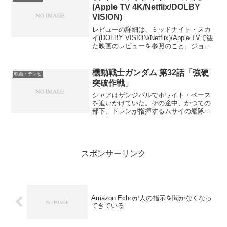
(Apple TV 4K/Netflix/DOLBY
VISION)
レビューの詳細は、ミッドナイト・スカ
イ(DOLBY VISION/Netflix)/Apple TVで観
た映画のレビューを参照のこと。ジョー
ジ・クルーニーが主演だけでなく、監督
と制作も担当すると聞いて、気になって
いたNetflixオリジナル...
機動戦士ガンダム 第32話「強硬
映画・テレビ
突破作戦」
シャアはザンジバルでホワイト・ベース
を追いかけていた。その途中、かつての
部下、ドレンが指揮するムサイの艦隊が
あることを知ったシャアは、ドレンにホ
ワイト・ベースの頭を抑えるよう指示す
る。ドレンはムサイ艦隊でホワイト・ベ
ースに攻撃を仕掛ける。ホ...
スポンサーリンク
Amazon Echoが人の指示を聞かなくなっ
てきている