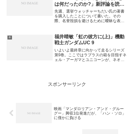
は何だったのか?」新評論を読ん
で
先週、選挙ウォッチャーちだい氏の著書
を購入したことについて書いた。その
際、名誉毀損を避けるために曖昧な表現
を用いざるを得なかったが、本の感想を
書く以上、内容に踏み込まなければなら
ない。購入したのは『「NHKから国民を
福井晴敏「虹の彼方に(上)」機動
本
守る党」とは何だったのか...
戦士ガンダムUC 9
いよいよ最終章に向かって走るシリーズ
第9巻。ここではラプラスの箱を目指すネ
ェル・アーガマとユニコーンが、ネオ・
ジオンと大攻防戦をするさまが描かれ
る。戦闘シーンは圧倒的で、ニュータイ
プとしての有り様も様々に描かれる。主
要登場人物の何人かが表舞...
スポンサーリンク
映画「マンダロリアン・アンド・グルー
グー」興収1位発進だが、「ハン・ソロ」
に僅かに負ける