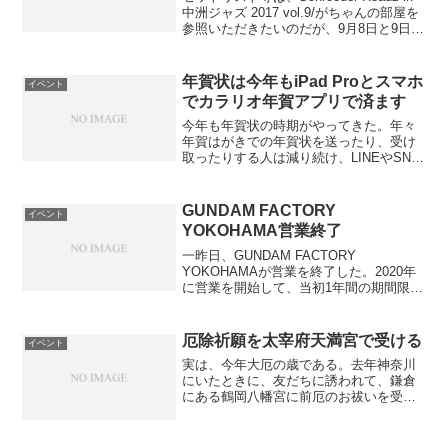
中洲ジャズ 2017 vol.9/がちゃんの部屋を
参照いただきたいのだが、9月8日と9日の
金曜、土曜で福岡市最大の歓楽街、中洲
でフリーの大規模ジャズイベント、「中
洲ジャズ」が開催された...
年賀状は今年もiPad Proとスマホ
イベント
でカラリオ年賀アプリで済ます
今年も年賀状の時期がやってきた。年々
年賀はがきでの年賀状を送ったり、受け
取ったりする人は減り続け、LINEやSNS
での新年の挨拶にかえる人が多くなって
いる。しかも、昨日は郵便料金が値上げ
するというニュースも流れたので、来年
GUNDAM FACTORY
イベント
の今頃、年賀はがき...
YOKOHAMA営業終了
一昨日、GUNDAM FACTORY
YOKOHAMAが営業を終了した。2020年
に営業を開始して、当初1年間の期間限定
営業だったのだが、新型コロナ禍で横浜
まで足を伸ばせない人が続出したため、2
度も営業期間を延長して、一昨日まで営
厄除祈願を太宰府天満宮で受ける
イベント
業していた...
実は、今年大厄の歳である。去年神奈川
にいたときに、友だちに誘われて、鎌倉
にある鶴岡八幡宮に前厄のお祓いを受け
に行ったことがある。今年の夏、その友
達と再会したときに、ふと「今年本厄だ
けれどどうする?」という話を受けて、そ