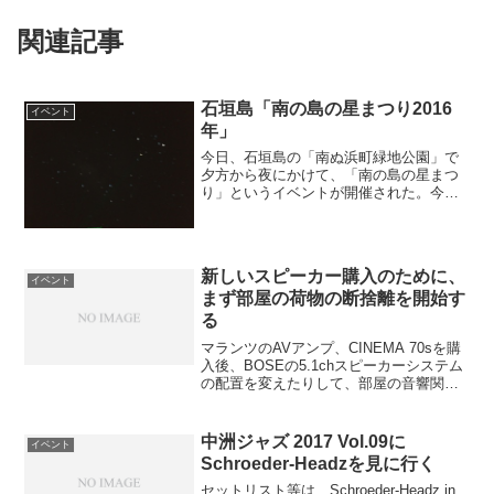
関連記事
石垣島「南の島の星まつり2016
イベント
年」
今日、石垣島の「南ぬ浜町緑地公園」で
夕方から夜にかけて、「南の島の星まつ
り」というイベントが開催された。今日
は、「夕涼みLIVE」と「星空観望会」が
挙行された。このイベントは、ラジオの
番組で開催を知り、今年のゴールデンウ
ィークに波照間島にま...
新しいスピーカー購入のために、
イベント
まず部屋の荷物の断捨離を開始す
る
マランツのAVアンプ、CINEMA 70sを購
入後、BOSEの5.1chスピーカーシステム
の配置を変えたりして、部屋の音響関係
をいじっているところである。しかし、
僕の持っているモデルは対象外だったと
はいえ、BOSEの5.1chスピーカーシス...
中洲ジャズ 2017 Vol.09に
イベント
Schroeder-Headzを見に行く
セットリスト等は、Schroeder-Headz in