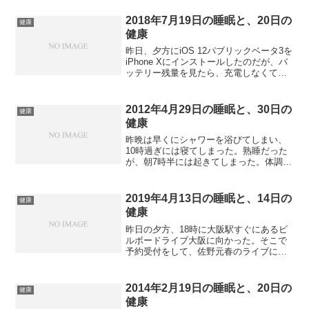
した。睡眠の質はちょっと良くない。し
ばしば眠りは浅くなるし、変な夢は見る
2018年7月19日の睡眠と、20日の
健康
しで満足感が得られない。...
健康
昨日、夕方にiOS 12パブリックベータ3を
iPhone Xにインストールしたのだが、バ
ッテリー残量を見たら、充電しなくても
今日まで持ちそうだった。なので、充電
せずにそのまま放置していた。夕食は少
し早く食べた。その後、ネットを見て、
2012年4月29日の睡眠と、30日の
健康
入浴し、...
健康
昨晩は早くにシャワーを浴びてしまい、
10時過ぎには寝てしまった。熟睡だった
が、朝7時半には起きてしまった。体調的
には頭が重い。天気もゴールデンウィー
クらしくなく、雨が降っていた。午前中
は何ともなしにネットを見ていた。天気
2019年4月13日の睡眠と、14日の
健康
が気になって何度も外...
健康
昨日の夕方、18時に大阪駅すぐにあるビ
ルボードライブ大阪に向かった。そこで
予約受付をして、佐野元春のライブに入
場した。ビルボードライブ大阪は、本格
的な食事のできるライブハウスなので、
生ビールを2杯飲み、ピザを堪能した。ラ
2014年2月19日の睡眠と、20日の
健康
イブは19時半に始ま...
健康