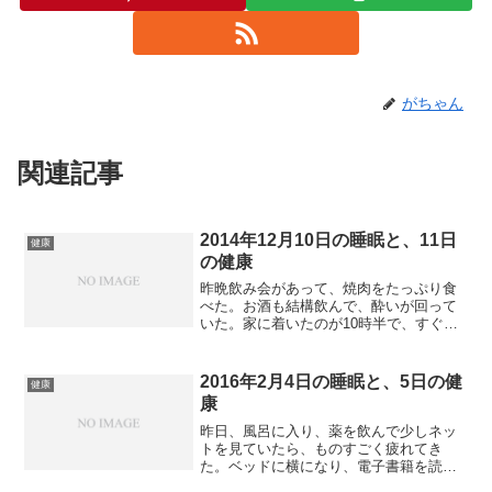
がちゃん
関連記事
2014年12月10日の睡眠と、11日
健康
の健康
昨晩飲み会があって、焼肉をたっぷり食
べた。お酒も結構飲んで、酔いが回って
いた。家に着いたのが10時半で、すぐに
風呂に入り、ネットをちょっとだけ見て
寝たのが11時40分。アルコールが入って
いたので、すぐに眠れた。睡眠の質はち
2016年2月4日の睡眠と、5日の健
健康
ょっと良くない。明...
康
昨日、風呂に入り、薬を飲んで少しネッ
トを見ていたら、ものすごく疲れてき
た。ベッドに横になり、電子書籍を読ん
だが、眠くなってきたので、10時に就寝