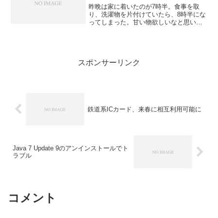
昨晩は家に着いたのが7時半。食事を取
り、洗濯物を片付けていたら、8時半にな
ってしまった。甘い物欲しいなと思いな
がら、日本酒をちびちびやり、ネットを
見ていた。そんな訳で元々時間が遅かっ
たので寝たのも11時ちょっと前だった。
途中弟が出てくる夢を...
スポンサーリンク
鉄道系ICカード、来春に相互利用可能に
Java 7 Update 9のアンインストールでト
ラブル
コメント