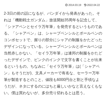
2014.03.19
2022.04.22
2-3日の前の話になるが、バンダイから発表があった。そ
れは「機動戦士ガンダム」放送開始35周年を記念して、
「シァアペンとセイラ万年筆」を発売するというものであ
る。「シャアペン」は、シャープペンシルとポールペンの
コンボセットで、握りの部分にシャアの制服をかたどった
デザインになっている。シャープペンシルとボールペンは
当然赤しかない。「セイラ万年筆」は連邦の制服をかたど
ったデザインで、ピンクのインクで文字を書くことが出来
るというもの。ちなみに「セイラ万年筆」は(「シャアペ
ン」もそうだが)、文具メーカーで有名な、セーラー万年
筆が製造するとのこと。値段も6000円台と割と手頃なよ
うだが、ネタにするのにはちと厳しいかなと言えなくもな
い。僕は買わないが、多分売り切れるとは思う。