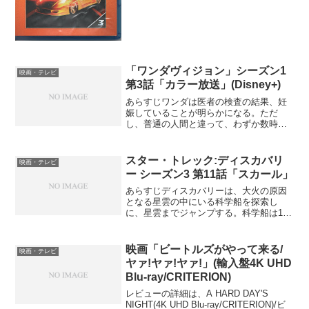
「ワンダヴィジョン」シーズン1
映画・テレビ
第3話「カラー放送」(Disney+)
あらすじワンダは医者の検査の結果、妊
娠していることが明らかになる。ただ
し、普通の人間と違って、わずか数時間
で人間の妊娠4ヶ月に値する状況だった。
ワンダとヴィジョンの二人は、赤ちゃん
の名前を巡ってやりとりを繰り返す。そ
スター・トレック:ディスカバリ
映画・テレビ
の後も順調に妊娠は続き、...
ー シーズン3 第11話「スカール」
あらすじディスカバリーは、大火の原因
となる星雲の中にいる科学船を探索し
に、星雲までジャンプする。科学船は125
年救難信号を出し続けていて、それを行
なっていたのはケルピアンの女性だっ
た。しかし、科学船には生存者の生体反
映画「ビートルズがやって来る/
映画・テレビ
応を示していて、サルーは...
ヤァ!ヤァ!ヤァ!」(輸入盤4K UHD
Blu-ray/CRITERION)
レビューの詳細は、A HARD DAY'S
NIGHT(4K UHD Blu-ray/CRITERION)/ビ