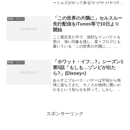
ートルズがやって来る/ヤァ!ヤァ!ヤァ!/輸
入盤DVDで観た映画のレビューを参照の
こと。1964年の人気絶頂期にあったTHE
BE...
「この世界の片隅に」セルスルー
映画・テレビ
先行配信をiTunes等で10日より
開始
ここ最近見た中で、強烈なインパクトを
受け、強い印象を残し、度々ブログにも
書いている「この世界の片隅に」。
DVD/Blu-rayの発売はまだ未定だが、明日
10日より、iTunes、Amazon、U-NEXTと
言った配信サイトで、セルスルー(買...
「ホワット・イフ…?」シーズン1
映画・テレビ
第5話「もしも…ゾンビが出た
ら?」(Disney+)
あらすじブルース・バナーは宇宙から地
球に落ちてきた。サノスが地球に襲いか
かるという知らせを持って。しかし、ブ
ルースは地球の状態がおかしいことに気
づく。サノスの配下も現れたアイアンマ
ンも、皆ゾンビになっていたのである。
量子領域に行ったハンク博...
スポンサーリンク