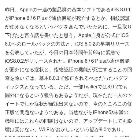
昨日、Appleの一連の製品群の基本ソフトであるiOS 8.0.1
がiPhone 6 / 6 Plusで通信機能が死亡するとか、指紋認証
が使えなくなるというバグを含んでいたために、一旦取り
下げたと言う話を書いたと思う。Apple自身が公式にiOS
8.0へのロールバックの方法と、iOS 8.0.2の早期リリース
を公表していたが、今日の日本時間午前9時に緊急で
iOS8.0.2がリリースされた。iPhone 6 / 6 Plusの通信機能
が圏外になる症状と、指紋認証の機能が死亡することの回
避を除いては、基本8.0.1で修正されるべきだったバグフ
ィックスとなっている。ただ、一部Twitterでは8.0.2でも
圏外になるという報告もあるようだが、現在ただ一人のツ
イートでしか症状が確認出来ないので、今のところこの修
正版で問題ないようである。当然ながらiPhone5s未満の
機種にはこれらの問題はないので、アップデートしても影
響は受けない。Wi-Fiがおかしいという話が8.0であり、