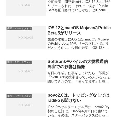
今朝未明、開発者向けにiOS 12 Beta 7が
リリースされた。それで、僕は「Public
Betaも配信されているかな」とiPhoneの
ソフトウェアアップデートを見ていたの
だが、配信されていなかった。macOS
Mojave Publi...
iOS 12とmacOS MojaveのPublic
携帯・スマートフォン
Beta 5がリリース
先週の水曜日にiOS 12とmacOS Mojave
のPublic Beta 4がリリースされたばかり
だというのに、今日の未明、iOS 12と
macOS MojaveのPublic Beta 5がリリー
スされた。最初、ネット上の情報を集め
て...
SoftBankモバイルの大規模通信
携帯・スマートフォン
障害での影響は軽微
今日の午後、仕事をしていたら、部長が
「SoftBankの携帯使っている人いる?」と
聞いてきたので、「使ってます」と答え
たら、「速報でSoftBankモバイルで大規
模障害で圏外になる人が多いらしい。が
ちゃんさんのはどう?」と聞かれた。それ
povo2.0は、トッピングなしでは
携帯・スマートフォン
で初...
radikoも聞けない
iPad Proセルラーモデル用に、povo2.0を
契約した話は、2022年6月11日に書いて
いる。その後、スターバックスに行った