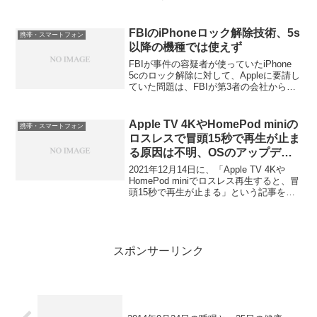
時にトッピングをして、24時間無制限の
契約をしてテストしてみたが、実に快適
であった。しかし、もともとpovo2...
FBIのiPhoneロック解除技術、5s
携帯・スマートフォン
以降の機種では使えず
FBIが事件の容疑者が使っていたiPhone
5cのロック解除に対して、Appleに要請し
ていた問題は、FBIが第3者の会社からロ
ック解除の技術を融通してもらったこと
で、Appleの反発を得ることもなく、ロッ
クに解除できたという。これで、i...
Apple TV 4KやHomePod miniの
携帯・スマートフォン
ロスレスで冒頭15秒で再生が止ま
る原因は不明、OSのアップデー
ト待ち
2021年12月14日に、「Apple TV 4Kや
HomePod miniでロスレス再生すると、冒
頭15秒で再生が止まる」という記事を書
いている。それで、Appleのサポートに問
い合わせをした。それも都合3回も。その
結果だが、最新OSを適...
スポンサーリンク