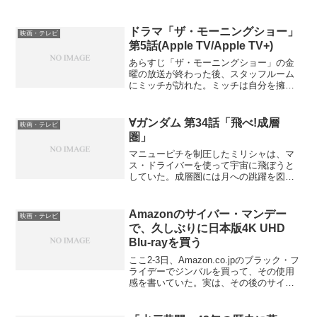
ACT OF VALOR(Blu-ray)/ネイビーシール
ズ/輸入盤DVDで観た映画のレビューを参
照のこと。こういう映画に関してはや...
ドラマ「ザ・モーニングショー」
映画・テレビ
第5話(Apple TV/Apple TV+)
あらすじ「ザ・モーニングショー」の金
曜の放送が終わった後、スタッフルーム
にミッチが訪れた。ミッチは自分を擁護
する者はいないか、と尋ねたがアレック
スを含め誰も擁護しなかった。ミッチは
局を去り、局の上層部は新たな問題に直
∀ガンダム 第34話「飛べ!成層
映画・テレビ
面していた。ニューヨーク...
圏」
マニューピチを制圧したミリシャは、マ
ス・ドライバーを使って宇宙に飛ぼうと
していた。成層圏には月への跳躍を図る
ザックトレーガーがあるので、それとの
タイミングで離陸しようとしているので
ある。それを察知したアグリッパー・メ
Amazonのサイバー・マンデー
映画・テレビ
ンテナーのミドガルドはデ...
で、久しぶりに日本版4K UHD
Blu-rayを買う
ここ2-3日、Amazon.co.jpのブラック・フ
ライデーでジンバルを買って、その使用
感を書いていた。実は、その後のサイバ
ー・マンデーにも物は買っていたのであ
る。それが洋画の日本盤4K UHD Blu-ray3
つで、「スター・トレック」ケ...