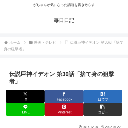
がちゃんが気になった話題を書き散らす
毎日日記
ホーム
映画・テレビ
伝説巨神イデオン 第30話「捨て
身の狙撃者」
伝説巨神イデオン 第30話「捨て身の狙撃
者」
X
Facebook
はてブ
LINE
Pinterest
コピー
2014.12.20
2022.04.22