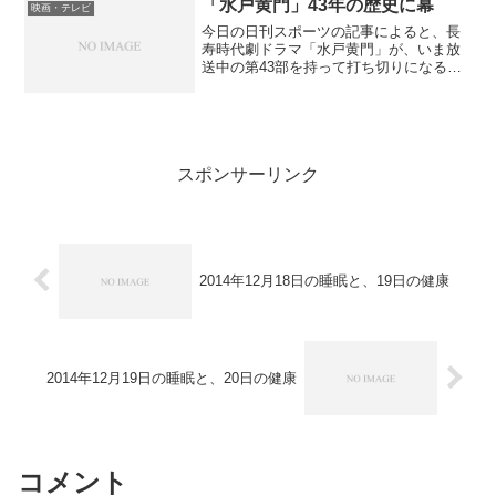
「水戸黄門」43年の歴史に幕
映画・テレビ
今日の日刊スポーツの記事によると、長
寿時代劇ドラマ「水戸黄門」が、いま放
送中の第43部を持って打ち切りになると
いう。なんでも視聴率の低迷が原因らし
いが、今回の第43部の第1回の視聴率が
10%程度、2回目が9%程度なら御の字で
はないかと思う。...
スポンサーリンク
2014年12月18日の睡眠と、19日の健康
2014年12月19日の睡眠と、20日の健康
コメント