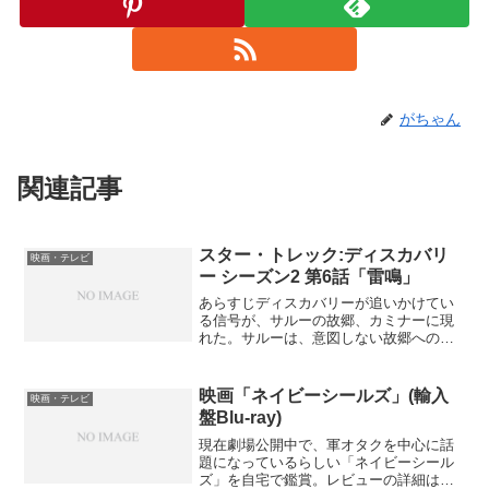
がちゃん
関連記事
スター・トレック:ディスカバリ
映画・テレビ
ー シーズン2 第6話「雷鳴」
あらすじディスカバリーが追いかけてい
る信号が、サルーの故郷、カミナーに現
れた。サルーは、意図しない故郷への帰
還に困惑する。しかし、信号源を探るた
め、マイケルとサルーは、カミナーのサ
ルーの故郷の村に降り立つ。そこで待っ
映画「ネイビーシールズ」(輸入
映画・テレビ
ていたのは、司祭になって...
盤Blu-ray)
現在劇場公開中で、軍オタクを中心に話
題になっているらしい「ネイビーシール
ズ」を自宅で鑑賞。レビューの詳細は、