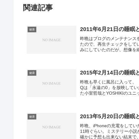
関連記事
2011年6月21日の睡眠
健康
昨晩はブログのメンテナンスを
たので、再生チェックをしてい
みにしていたのだが、想像を絶
2015年2月14日の睡眠
健康
昨晩も早くに風呂に入って、
Qは「永遠の0」を放映して
た小室哲哉とYOSHIKIのユニ
2013年5月20日の睡眠
健康
昨晩、iPhoneの充電をし
11時ぐらい。ミステリー小
確かに予想も出来ない結末で、