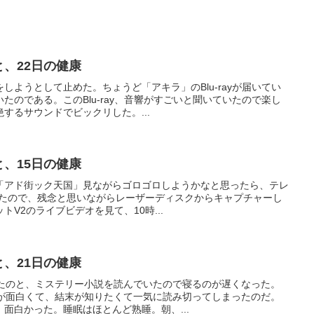
と、22日の健康
しようとして止めた。ちょうど「アキラ」のBlu-rayが届いてい
たのである。このBlu-ray、音響がすごいと聞いていたので楽し
するサウンドでビックリした。...
と、15日の健康
「アド街ック天国」見ながらゴロゴロしようかなと思ったら、テレ
いたので、残念と思いながらレーザーディスクからキャプチャーし
ットV2のライブビデオを見て、10時...
と、21日の健康
ていたのと、ミステリー小説を読んでいたので寝るのが遅くなった。
説が面白くて、結末が知りたくて一気に読み切ってしまったのだ。
面白かった。睡眠はほとんど熟睡。朝、...