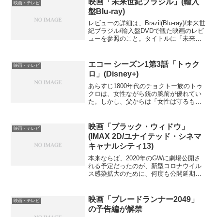
映画「未来世紀ブラジル」(輸入
映画・テレビ
出したという。これはタ...
盤Blu-ray)
レビューの詳細は、Brazil(Blu-ray)/未来世
紀ブラジル/輸入盤DVDで観た映画のレビ
ューを参照のこと。タイトルに「未来世
紀ブラジル」とあるが、別に未来の話で
もなく、ブラジルも国としては関係な
い。テーマ曲が「ブラジル」というだけ
エコー シーズン1第3話「トゥク
映画・テレビ
で...
ロ」(Disney+)
あらすじ1800年代のチョクトー族のトゥ
クロは、女性ながら銃の腕前が優れてい
た。しかし、父からは「女性は守るもの
であり、男性は攻めるものだ」と言われ
て悪党狩りに参加させてもらえなかっ
た。しかし、悪党狩りを進めていた父は
映画「ブラック・ウィドウ」
映画・テレビ
悪党の罠にハマって苦戦...
(IMAX 2D/ユナイテッド・シネマ
キャナルシティ13)
本来ならば、2020年のGWに劇場公開さ
れる予定だったのが、新型コロナウイル
ス感染拡大のために、何度も公開延期を
繰り返し、ようやく2021年7月8日に劇場
公開、9日にDisney+でのプレミア・アク
セスでの配信によって公開されたのが、
映画「ブレードランナー2049」
映画・テレビ
マーベ...
の予告編が解禁