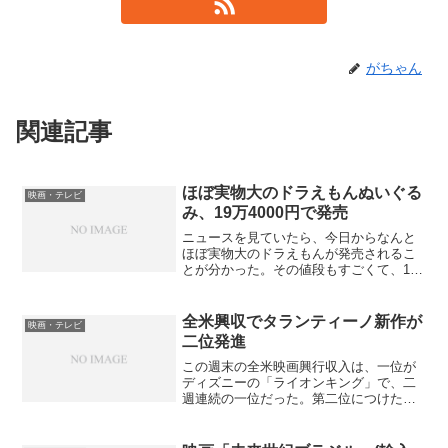
がちゃん
関連記事
ほぼ実物大のドラえもんぬいぐる
映画・テレビ
み、19万4000円で発売
ニュースを見ていたら、今日からなんと
ほぼ実物大のドラえもんが発売されるこ
とが分かった。その値段もすごくて、19
万4千円ちょっとという高額値段である。
誰がそんなの買うのだろうと思うが、ネ
ットで見ていると、甥や姪に買い与える
全米興収でタランティーノ新作が
映画・テレビ
叔父、叔母が多いとか...
二位発進
この週末の全米映画興行収入は、一位が
ディズニーの「ライオンキング」で、二
週連続の一位だった。第二位につけたの
が、クエンティン・タランティーノの新
作「ワンス・アポン・ア・タイム・イ
ン・ハリウッド」で、4000万ドルを稼ぎ