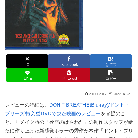
X
Facebook
はてブ
LINE
Pinterest
コピー
2017.02.05
2022.04.22
レビューの詳細は、
DON’T BREATHE(Blu-ray)/ドント・
ブリーズ/輸入盤DVDで観た映画のレビュー
を参照のこ
と。リメイク版の「死霊のはらわた」の制作スタッフが新
たに作り上げた新感覚ホラーの秀作が本作「ドント・ブリ