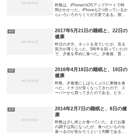
昨晩は、iPhoneのiOSアップデートで時
間がかかった。iPhoneも2つ持っているか
らいろいろやりくりが大変である。寝た
のは10時半ちょっと過ぎ。熟睡だった。
朝は6時に目が覚めた。そのあとは眠れな
い。あっという間に起床時間。気分はよ
2017年5月21日の睡眠と、22日の
健康
くな...
健康
昨日の夕方、ネットを見ていたが、見る
気力が薄くなった。5時半を回っていたの
で、夕食を早めに食べた。夕食後、普段
は飲む酒も飲まなかったし、買ってきた
デザートも食べなかった。気力がないの
でベッドでうとうと寝ていた。それでも8
2016年4月18日の睡眠と、19日の
健康
時45分に起きて入浴...
健康
昨晩、夕食後にしばらくぶりに果物を食
べた。イチゴが安くなってきたので、ス
ーパーから買ってきたのである。ビタミ
ンCを摂取するには、最適な果物だと思
う。寝たのは10時過ぎだった。最初は熟
睡だったが、深夜3時にトイレで起きた。
2014年2月7日の睡眠と、8日の健
健康
一度起きると、眠りが...
康
昨晩は少し肉とか食べていた。まだお腹
の調子は気になったが、食べたいものを
食べるのが良かろうという判断である。