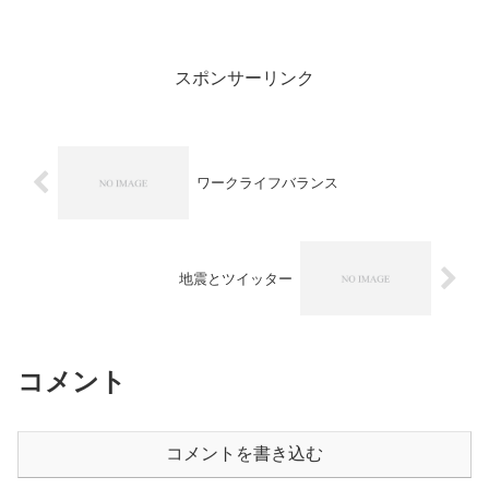
食後ネットを見て風呂に入り、10時には
就寝した。睡眠の質はまあまあだったと
思う。ただプラスティックの柵を食べる
という変な夢は見た。朝...
スポンサーリンク
ワークライフバランス
地震とツイッター
コメント
コメントを書き込む