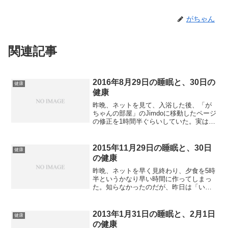
がちゃん
関連記事
2016年8月29日の睡眠と、30日の
健康
健康
昨晩、ネットを見て、入浴した後、「が
ちゃんの部屋」のJimdoに移動したページ
の修正を1時間半ぐらいしていた。実は、
Jimdoは、見出しや写真や、文章をパーツ
ごとに設定できるので、一旦一つの文書
にまとめた記事を、バラバラに解体して
2015年11月29日の睡眠と、30日
健康
いたのであ...
の健康
昨晩、ネットを早く見終わり、夕食を5時
半というかなり早い時間に作ってしまっ
た。知らなかったのだが、昨日は「いい
肉の日」だそうで、肉を食べましょうと
いうキャンペーンをやっていたらしい。
関係なく、牛肉食べたいなと思い、焼肉
2013年1月31日の睡眠と、2月1日
健康
用の肉を買っていたので...
の健康