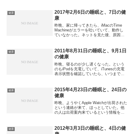
ミコンミニでゲームをして、ソワソワが
去るのを待っていた。アカシジアはそれ
でなんとか落ち着いたが、発熱によるだ
2017年2月6日の睡眠と、7日の健
健康
るさはどうしようもなかった...
康
昨晩、家に帰ってきたら、iMacのTime
Machineがエラーを吐いていて、動作し
ていなかった。ネットを見た後、原因を
探していて、macOSの機能の一つである
ディスクユーティリティのFirstAidで、外
付けHDDのチェックを始めたら、...
2011年8月31日の睡眠と、9月1日
健康
の健康
昨晩、寝るのが少し遅くなった。という
のもiPodを充電していて、iTunesの充電
表示状態を確認していたら、いつまで経
ってもフル充電にならないのである。そ
れでiPodの電池残量を確認して、フル充
電のマークが付いているのを確認してか
2015年4月23日の睡眠と、24日の
健康
ら寝たので...
健康
昨晩、ようやくApple Watchが出荷された
という連絡が来て、ほっとしていた。他
の人は出荷案内来ているという情報をネ
ットで得ていて、待ち望んでいたもので
ある。なんか機種によっては出荷延期の
話もあるようだし、ラッキーというべき
2012年3月3日の睡眠と、4日の健
健康
か。風呂から...