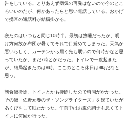
告をしている。とりあえず病気の再発はないので今のとこ
ろいいのだが、何かあったらと思い電話している。おかげ
で携帯の通話料が結構掛かる。
寝たのはいつもと同じ10時半。最初は熟睡だったが、明
け方何故か布団が暑くてそれで目覚めてしまった。天気が
悪いらしく、カーテンから届く光も弱いので何時かなと思
っていたが、まだ7時とかだった。トイレで一度起きた
が、結局起きたのは8時。ここのところ休日は8時だなと
思う。
朝食後掃除。トイレとかも掃除したので時間がかかった。
その後「佐野元春のザ・ソングライターズ」を観ていたが
あくびをして眠たかった。午前中はお腹の調子も悪くてト
イレに何回か行った。