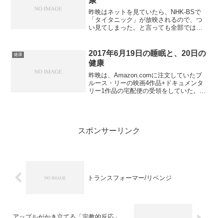
康
昨晩はネットを見ていたら、NHK-BSで
「タイタニック」が放映されるので、つ
い見てしまった。と言っても全部ではな
いが、やっぱりハイビジョンの映像は美
しい。音声が5.1chではないのが残念。後
半面白くなってきたところで、就寝し
2017年6月19日の睡眠と、20日の
健康
た。トイレに夜中...
健康
昨晩は、Amazon.comに注文していたブ
ルース・リーの映画4作品+ドキュメンタ
リー1作品の宅配便の受領をしていた。既
に持っている映画ではあるが、4Kリマス
ターということなのと、作品によって特
典映像が魅力的だったので、買い替えを
図った。多...
スポンサーリンク
トランスフォーマー/リベンジ
アップルがかき立てる「宗教的反応」、