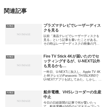
関連記事
プラズマテレビでレーザーディス
AV機器
クを見る
以前「液晶テレビでレーザーディスクを
見る」という記事を書いたことがある。
その時はレーザーディスクの映像の汚さ
が液晶テレビに如実に表れていて、見て
いられない、というような内容を書いた
と思う。実はその後AVアンプを買い替え
Fire TV Stick 4Kが届いたのでセ
AV機器
た時にAVアンプがS入...
ッティングするが、U-NEXT以外
も見るかも…
一昨日、U-NEXTに加入し、Apple TV 4K
と4KテレビのPanasonic TH-55LX950で
U-NEXTアプリを試してみた。しかし、ど
ちらもステレオ再生しかできず、サラウ
ンドにならないことが判明した。さら
に、Apple TV...
船井電機、VHSレコーダーの生産
AV機器
中止
今日の日経新聞の記事で何が驚いたっ
て、船井電機がVHSのビデオテープレコ