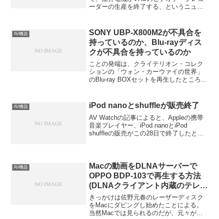
ーダーの生産を終了する、というニュー
スだろう。驚いたのはVHSがなくなる、
というより、「まだVHSを生産していた
の?」という素朴な疑問の方である。同じ
SONY UBP-X800M2が不具合を
AV機器
くアナログビデオの...
持っているのか、Blu-rayディス
クが不具合を持っているのか
ことの発端は、クライテリオン・コレク
ションの「ウォン・カーウァイの世界」
のBlu-ray BOXセットを再生したところ、
途中で映像がフリーズし、最終的にはス
キップをして再生を再開したことによ
る。ネットで英語のサイトを調べてみる
iPod nanoとshuffleが販売終了
AV機器
と、SONYと...
AV Watchの記事によると、Appleの携帯
音楽プレイヤー、iPod nanoとiPod
shuffleの販売がこの28日で終了したとの
ことである。すでにAppleの公式サイトか
らは製品紹介と販売ページが削除されて
おり、アメリカのVer...
Macの動画をDLNAサーバーで
AV機器
OPPO BDP-103で再生する方法
(DLNAクライアント内蔵のテレビ
でも可)
きっかけは佐野元春のレーザーディスク
をMacにダビングし始めたことによる。
当然Macでは見られるのだが、元々がテ