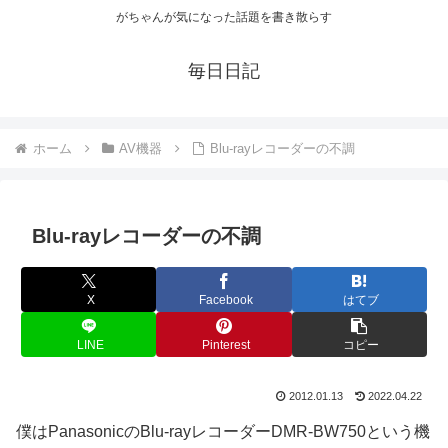
がちゃんが気になった話題を書き散らす
毎日日記
ホーム
AV機器
Blu-rayレコーダーの不調
Blu-rayレコーダーの不調
X
Facebook
はてブ
LINE
Pinterest
コピー
2012.01.13
2022.04.22
僕はPanasonicのBlu-rayレコーダーDMR-BW750という機