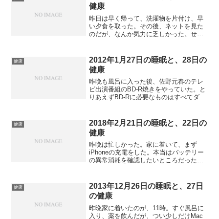
健康
昨日は早く帰って、洗濯物を片付け、早
い夕食を取った。その後、ネットを見た
のだが、なんか気力に乏しかった。せっ
かくゴールドカードを手に入れたのだか
ら、なんか買い物をしたいとは思うのだ
が、欲しいものがない。買い物する気力
2012年1月27日の睡眠と、28日の
健康
がなくて、入浴後、ベッド...
健康
昨晩も風呂に入った後、佐野元春のテレ
ビ出演番組のBD-R焼きをやっていた。と
りあえずBD-Rに必要なものはすべてダビ
ングできたので一安心。それで10時40分
ぐらいに就寝した。寝付きはちょっと良
くなかったが、不眠というほどでもなく
2018年2月21日の睡眠と、22日の
健康
眠りについた...
健康
昨晩は忙しかった。家に着いて、まず
iPhoneの充電をした。本当はバッテリー
の異常消耗を確認したいところだった
が、今日は飲み会もあるので充電が先と
決めた。食事をしてから、洗濯物のアイ
ロン掛け。その途中で輸入盤Blu-rayの受
2013年12月26日の睡眠と、27日
健康
け取りもしてい...
の健康
昨晩家に着いたのが、11時。すぐ風呂に
入り、薬を飲んだが、つい少しだけMac