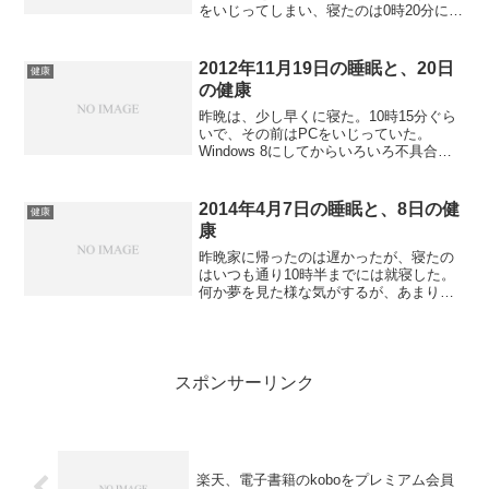
をいじってしまい、寝たのは0時20分にな
ってしまった。睡眠は熟睡だったような
気がするが、「ぐっすり〜ニャ」では前
半3時間だけ熟睡、後半3時間は浅い眠り
2012年11月19日の睡眠と、20日
健康
だったようで、...
の健康
昨晩は、少し早くに寝た。10時15分ぐら
いで、その前はPCをいじっていた。
Windows 8にしてからいろいろ不具合が
目立つのでチェックしていたのだが、解
決しそうにないので、早めに一旦諦めて
寝ることにした次第。体は疲れていて、
2014年4月7日の睡眠と、8日の健
健康
すぐに眠れた。...
康
昨晩家に帰ったのは遅かったが、寝たの
はいつも通り10時半までには就寝した。
何か夢を見た様な気がするが、あまり鮮
明ではない。明け方トイレに行きたく
て、目覚めかけたが、結局寝たままだっ
た。会社は結構忙しい。予想外の仕事の
依頼が来るからである。の...
スポンサーリンク
楽天、電子書籍のkoboをプレミアム会員