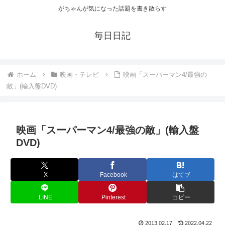
がちゃんが気になった話題を書き散らす
毎日日記
ホーム
映画・テレビ
映画「スーパーマン4/最強の
敵」(輸入盤DVD)
映画「スーパーマン4/最強の敵」(輸入盤
DVD)
X
Facebook
はてブ
LINE
Pinterest
コピー
2013.02.17
2022.04.22