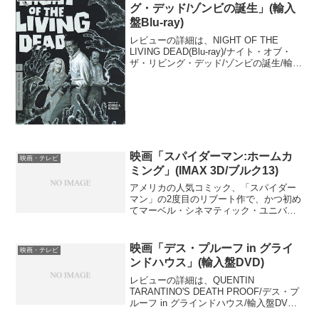
る。ただ、元になって...
グ・デッド/ゾンビの誕生」(輸入
盤Blu-ray)
レビューの詳細は、NIGHT OF THE
LIVING DEAD(Blu-ray)/ナイト・オブ・
ザ・リビング・デッド/ゾンビの誕生/輸入
盤DVDで観た映画のレビューを参照のこ
と。数あるゾンビ映画の原点となった映
画で、ゾンビの設定(生きた...
映画「スパイダーマン:ホームカ
映画・テレビ
ミング」(IMAX 3D/ブルク13)
アメリカの人気コミック、「スパイダー
マン」の2度目のリブート作で、かつ初め
てマーベル・シネマティック・ユニバー
スの一作となったのが、この「スパイダ
ーマン:ホームカミング」である。過去の
「スパイダーマン」が、スパイダーマン
映画「デス・プルーフ in グライ
映画・テレビ
誕生秘話になっていた...
ンドハウス」(輸入盤DVD)
レビューの詳細は、QUENTIN
TARANTINO'S DEATH PROOF/デス・プ
ルーフ in グラインドハウス/輸入盤DVD
で観た映画のレビューを参照のこと。タ