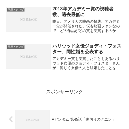
ランティーノ作品だけあって、セリフ劇
がメインの話。でその台詞が与太話な...
2018年アカデミー賞の視聴者
映画・テレビ
数、過去最低に
昨日、アメリカの映画の祭典、アカデミ
ー賞が開催された。僕も映画ファンなの
で、どの作品がどの賞を受賞するのかに
は興味を持っていた。結果はなかなか面
白い結果に終わったが、今日になってテ
レビの視聴者数についてのニュースが流
ハリウッド女優ジョディ・フォス
映画・テレビ
れてきた。確か、アメリカ...
ター、同性婚を公表する
アカデミー賞を受賞したこともあるハリ
ウッド女優のジョディ・フォスターさん
が、同じく女優の人と結婚したことをこ
のたび公表した。まあニュースになる位
だから、同性婚が波紋を起こしているの
は間違いないが、実はジョディ・フォス
ターがレズビアンというの...
スポンサーリンク
∀ガンダム 第45話「裏切りのグエン」