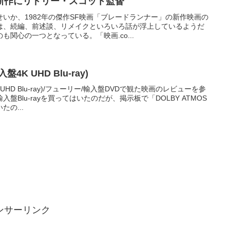
新作にリドリー・スコット監督
いか、1982年の傑作SF映画「ブレードランナー」の新作映画の
は、続編、前述談、リメイクといろいろ話が浮上しているようだ
関心の一つとなっている。「映画.co...
K UHD Blu-ray)
UHD Blu-ray)/フューリー/輸入盤DVDで観た映画のレビューを参
盤Blu-rayを買ってはいたのだが、掲示板で「DOLBY ATMOS
の...
ンサーリンク