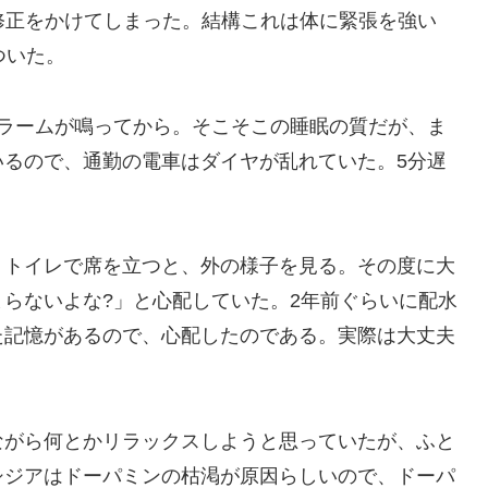
健康
LINE
Pinterest
コピー
2014.07.07
2022.04.22
動くのが嫌になってきた。そこで早めに風呂に入った
修正をかけてしまった。結構これは体に緊張を強い
ついた。
アラームが鳴ってから。そこそこの睡眠の質だが、ま