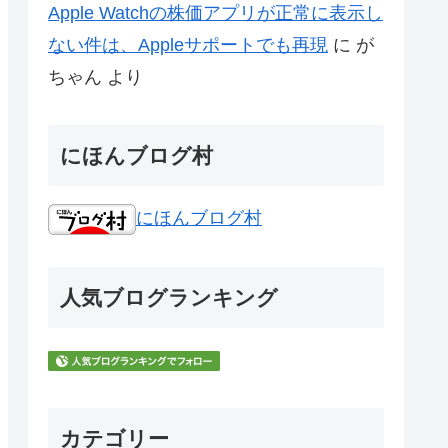
Watchで呼吸の通知がこないのはバグか?
に
がちゃん
より
watchOS 4をインストールしたApple
Watchで呼吸の通知がこないのはバグか?
に
Unknown
より
watchOS 4をインストールしたApple
Watchで、スタンドの通知がこない時の
対処法
に
Unknown
より
Apple Watchの株価アプリが正常に表示し
ない件は、Appleサポートでも再現
に
が
ちゃん
より