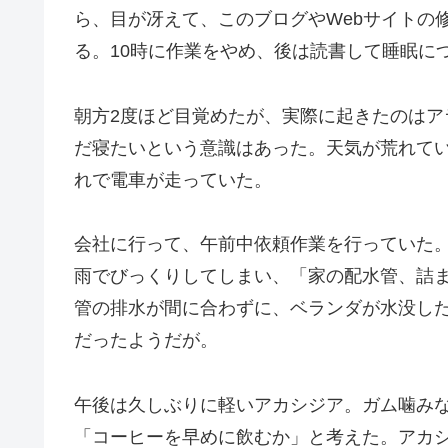
2014年7月6日の睡眠と、7日の
X
Facebook
はてブ
昨晩、夕食後ベッドでゴロゴロしていたら、
ら、目が冴えて、このブログやWebサイトの
る。10時に作業をやめ、後は読書して睡眠に
朝方2度ほど目覚めたが、実際に起きたのは