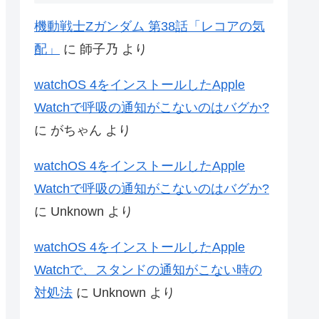
Apple Musicの値上げが告知される
DiabolikDVDで注文した
「Midsommar:Director’s Cut」が届く
山崎雅弘著「戦争を甘く見る空気」朝日
新書を読んだ感想
最近のコメント
機動戦士Zガンダム 第38話「レコアの気
配」
に
師子乃
より
watchOS 4をインストールしたApple