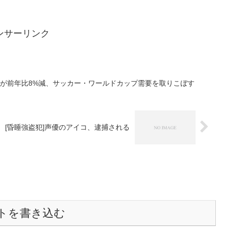
と、10日の健康
Nortonにウイルス判定されてびっくりしていたので、慌てて、旧バージョ
トールしていた。それでも早めにPCを切り上げ、BS放送の温泉巡
時半で、朝まで起き...
眠と、22日の健康
半に家に着いた。夕食を食べながら天気予報を見ていると、土曜も
通院があるから嫌だなと思っていた。ネットを見て、ニュースを見
ているせいか、ベッドに横になるとだるか...
ンサーリンク