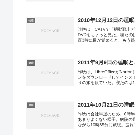
は10時半。5時半まではよく寝
2018年10月19日の睡
健康
昨晩は、1週間の疲れから解
ぎには寝ていた。テレビのニ
き。睡眠の質は今ひとつだった
2016年11月6日の睡
健康
昨日の夕方、ネットを見終わってし
た。iPhoneは65%以上残っ
で、少々厳しいが、少しバッテ
2010年12月12日の睡
健康
昨晩は、CATVで「機動戦
DVDをちょっと見た。寝たの
夜3時に目が覚めると、もう熟