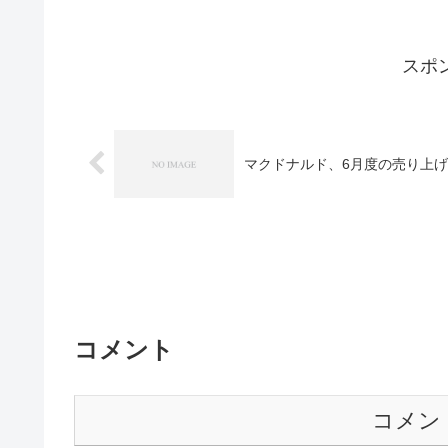
2011年9月9日の睡眠
健康
昨晩は、LibreOfficeが
ンをダウンロードしてインス
りの旅を観ていた。寝たのは10
2011年10月21日の睡
健康
昨晩は会社早退のため、6時
あまりよくない様子。病院の
ながら10時35分に就寝。疲れ
スポ