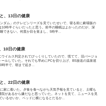
たと思うが、何か夢を見た気もする。5時...
眠と、20日の健康
放されて、リラックスしていた。ただ、寝たのは割と早い。22時過
ュースで新幹線が人身事故で全線止まっていたのには、ちょっと驚
。深夜3時にトイレで起きたら、寝つきが...
眠と、7日の健康
まい、iPhoneとiPad miniの充電をどうしようか考えてい
ていたので、多分月曜の利用でも持つと思った。iPad miniは17%
リーの活動を...
眠と、13日の健康
士ガンダム」のテレビシリーズを見ていたせいで、寝る前に劇場版の
は10時半ぐらいだったと思う。前半の睡眠はよかったのだが、深
睡できない。何度か目を覚まし、5時半...