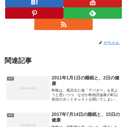
がちゃん
関連記事
2011年1月1日の睡眠と、2日の健
健康
康
昨晩は、風呂出た後「アバター」を見よ
うと思いつつ、なぜか映画評論家の町山
智浩のポッドキャストを聞いてしまい、
冷えた体で11時過ぎに眠りについた。寝
つきはよく、朝6時までは熟睡だった。そ
こでトイレに行きたくなり、一度起き
2017年7月14日の睡眠と、15日の
健康
て、再度寝た。今朝は結...
健康