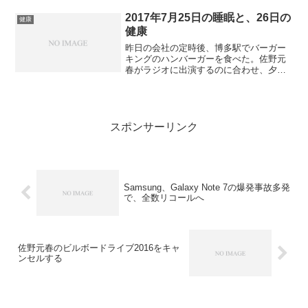
くてかなわない、という感じだった。歯
茎の出血は未だに続いている。今週末も
2017年7月25日の睡眠と、26日の
健康
う一度医者に行くかどう...
健康
昨日の会社の定時後、博多駅でバーガー
キングのハンバーガーを食べた。佐野元
春がラジオに出演するのに合わせ、夕食
を簡素化したのである。その後、JR博多
シティに行き、1時間ほど佐野元春が登場
するのを待っていた。本当は本人のサイ
ンも欲しかったのだが...
スポンサーリンク
Samsung、Galaxy Note 7の爆発事故多発
で、全数リコールへ
佐野元春のビルボードライブ2016をキャ
ンセルする