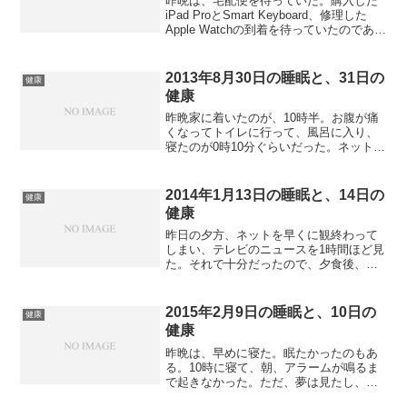
昨晩は、宅配便を待っていた。購入した
iPad ProとSmart Keyboard、修理した
Apple Watchの到着を待っていたのであ
る。8時に物は到着したので、まずApple
Watchの箱を開封し、セッティングを行
なった。だいたい3...
2013年8月30日の睡眠と、31日の
健康
健康
昨晩家に着いたのが、10時半。お腹が痛
くなってトイレに行って、風呂に入り、
寝たのが0時10分ぐらいだった。ネットを
少し見たかったが、回線がかなり遅かっ
たので諦めたところはある。朝5時ぐらい
までは熟睡だったが、それ以降少し眠り
2014年1月13日の睡眠と、14日の
健康
から覚めている感...
健康
昨日の夕方、ネットを早くに観終わって
しまい、テレビのニュースを1時間ほど見
た。それで十分だったので、夕食後、佐
野元春の「FILM NO DAMAGE」のDVD
を観ることにした。少しでも抱えている
大量の映像メディアを消化しないと、と
2015年2月9日の睡眠と、10日の
健康
いう想いか...
健康
昨晩は、早めに寝た。眠たかったのもあ
る。10時に寝て、朝、アラームが鳴るま
で起きなかった。ただ、夢は見たし、起
きたときに爽快かと言われると、まだ眠