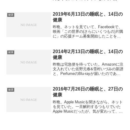
用が出てくるとは思ったが、毎回のこと
だが副作用がきついので、4回目接種の副
作用もまとめておきたい。8/27 13:30 モ
2019年6月13日の睡眠と、14日の
健康
デルナの...
健康
昨晩、ネットを見ていて、Facebookで、
映画「この世界の(さらにいくつもの)片隅
に」の応援チーム募集開始したことを思
い出した。応援チーム募集の告知をした
時には覚えていたのであるが、昨日は仕
事の打ち合わせでそのことを忘れてい
2014年2月13日の睡眠と、14日の
健康
た。それでFa...
健康
昨晩は宅急便を待っていた。Amazonに注
文入れていた佐野元春&雪村いづみの新譜
と、PerfumeのBlu-rayが届いたのであ
る。風呂に入ってから少し見たり聞いた
りしてみた。気分は高揚している。それ
でも寝たのは10時半。睡眠の質はあまり
2016年7月26日の睡眠と、27日の
健康
良...
健康
昨晩、Apple Musicを聞きながら、ネット
を見ていた。一旦解約するつもりでいた
Apple Musicだったが、気が変わって、8
月は継続することにした。iCloudミュー
ジックライブラリのデータが置き換わっ
てしまった場合、考えたら8月は...