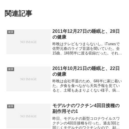
関連記事
2011年12月27日の睡眠と、28日
健康
の健康
昨晩はテレビもつまらないし、iTunesで
佐野元春のライブ音源を聞いていた。全
15曲、1時間半に渡る収録だった。それを
聞いた後、シャワーを浴びて10時半には
寝た。多分記憶に残っていないから、熟
睡だったと思う。7時半にトイレで起床し
2011年10月21日の睡眠と、22日
健康
た。午前中...
の健康
昨晩は会社早退のため、6時半に家に着い
た。夕食を食べながら天気予報を見てい
ると、土曜もあまりよくない様子。病院
の通院があるから嫌だなと思っていた。
ネットを見て、ニュースを見ながら10時
35分に就寝。疲れているせいか、ベッド
モデルナのワクチン4回目接種の
健康
に横になるとだるか...
副作用その1
昨日、モデルナの新型コロナウイルスワ
クチンの4回目接種を行った。過去3回と
同じくモデルナのワクチンなので、副作