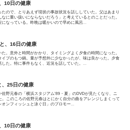
と、10日の健康
ったので、とりあえず現状の事故状況を話ししていた。父はあまり
んなに重い扱いにならないだろう」と考えているとのことだった。
になっている。昨晩は暖かいので早めに風呂...
眠と、16日の健康
いた。意外と時間がかかり、タイミングよく夕食の時間になった。
タイプのもつ鍋。量が予想外に少なかったが、味は良かった。夕食
した。特に事件もなく、近況を話していた。...
と、25日の健康
佐野元春の「横浜スタジアム'89・夏」のDVDが見たくなり、ニ
いた。このころの佐野元春はとにかく自分の曲をアレンジしまくって
オンフィッシュと泳ぐ日」のプロモー...
と、10日の健康