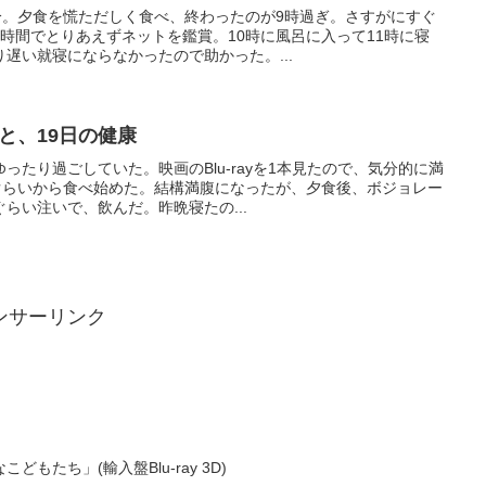
分。夕食を慌ただしく食べ、終わったのが9時過ぎ。さすがにすぐ
時間でとりあえずネットを鑑賞。10時に風呂に入って11時に寝
遅い就寝にならなかったので助かった。...
眠と、19日の健康
ったり過ごしていた。映画のBlu-rayを1本見たので、気分的に満
分ぐらいから食べ始めた。結構満腹になったが、夕食後、ボジョレー
らい注いで、飲んだ。昨晩寝たの...
ンサーリンク
もたち」(輸入盤Blu-ray 3D)