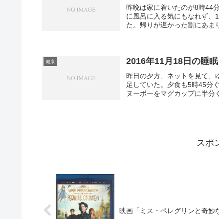
昨晩は家に着いたのが8時44
に風呂に入る気にもなれず、1
た。帰りが遅かった割にあまり
2016年11月18日の睡
健康
昨日の夕方、ネットを見て、ゆ
足していた。夕食も5時45
ヌーボーをマグカップに半分ぐ
スポ
映画「ミス・ペレグリンと奇妙なこど