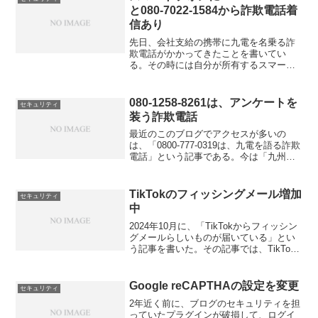
記事でも書いているGoo...
と080-7022-1584から詐欺電話着
信あり
先日、会社支給の携帯に九電を名乗る詐
欺電話がかかってきたことを書いてい
る。その時には自分が所有するスマート
フォンにはかかっては来なかったのだ
が、先週と今日の2回、070-1214-1728と
いう番号と、080-7022-1584という番号
080-1258-8261は、アンケートを
セキュリティ
か...
装う詐欺電話
最近のこのブログでアクセスが多いの
は、「0800-777-0319は、九電を語る詐欺
電話」という記事である。今は「九州電
力」ではなく、「関西電力」や「中部電
力」などを名乗りながら、同一の番号か
ら詐欺を働こうとしているようである。
TikTokのフィッシングメール増加
セキュリティ
会社名を色々...
中
2024年10月に、「TikTokからフィッシン
グメールらしいものが届いている」とい
う記事を書いた。その記事では、TikTok
からの公式メールであれば@tiktok.comの
ドメインから届くはずだが、実際に届い
たのは@email.tikto...
Google reCAPTHAの設定を変更
セキュリティ
2年近く前に、ブログのセキュリティを担
っていたプラグインが破損して、ログイ