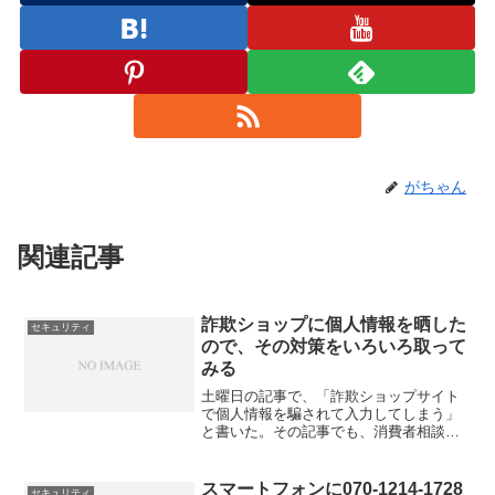
がちゃん
関連記事
詐欺ショップに個人情報を晒した
セキュリティ
ので、その対策をいろいろ取って
みる
土曜日の記事で、「詐欺ショップサイト
で個人情報を騙されて入力してしまう」
と書いた。その記事でも、消費者相談セ
ンターに相談したりしたのだが、まだ金
銭に関わる開示はしていないので、でき
ることは限られていた。まずは土曜日の
スマートフォンに070-1214-1728
セキュリティ