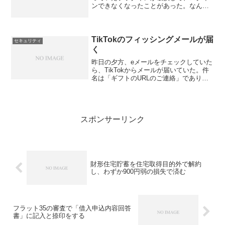
ンできなくなったことがあった。なんと
か修復して、別のプラグインを導入して
セキュリティは確保したものの、そのせ
いでiPhoneやiPadのWordPressアプリが
使え...
TikTokのフィッシングメールが届
セキュリティ
く
昨日の夕方、eメールをチェックしていた
ら、TikTokからメールが届いていた。件
名は「ギフトのURLのご連絡」であり、
文面に「TikTok友達紹介チャレンジに参
加いただきありがとうございます」か
ら、ポイントが付与されるギフトのURL
が記載さ...
スポンサーリンク
財形住宅貯蓄を住宅取得目的外で解約
し、わずか900円弱の損失で済む
フラット35の審査で「借入申込内容回答
書」に記入と捺印をする