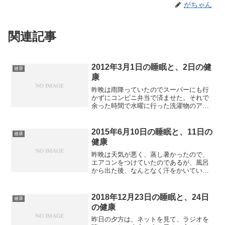
がちゃん
関連記事
2012年3月1日の睡眠と、2日の健
健康
康
昨晩は雨降っていたのでスーパーにも行
かずにコンビニ弁当で済ませた。それで
余った時間で水曜に行った洗濯物のアイ
ロン掛けを行い、余裕を持ってネットを
見ていたら、結局水曜見なかった分余計
にかかってしまい、風呂に入る時間が同
2015年6月10日の睡眠と、11日の
健康
じになった。で寝たのは1...
健康
昨晩は天気が悪く、蒸し暑かったので、
エアコンをつけていたのであるが、風呂
から出た後、なんとなく汗をかいてい
た。ネットを見ながら体が落ち着くのを
待った。ようやく体が涼んできて、ネッ
トも一応大体見たところで、眠りについ
2018年12月23日の睡眠と、24日
健康
た。睡眠は夢は見たものの、...
の健康
昨日の夕方は、ネットを見て、ラジオを