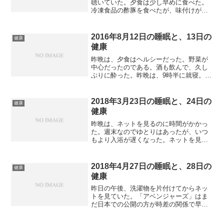
聴いていた。夕食は少し早めに食べた。
冷凍食品の酢豚を食べたが、味付けが濃
いと思った。夕食後、ラジオを聴くのを
やめて、YouTubeをTVで見ていた。ベッ
ドに寝っ転がって見ていたが、見終わっ
2016年8月12日の睡眠と、13日の
健康
た後、起きるのが...
健康
昨晩は、夕食はヘルシーだった。野菜が
中心だったのである。酒も飲んで、久し
ぶりに酔った。昨晩は、9時半に就寝。深
夜3時まで熟睡だった。トイレで3時に起
きたが、その後、また熟睡。6時までしっ
かり眠った。空が明るくなり、6時で目が
2018年3月23日の睡眠と、24日の
健康
覚めた。朝食を食...
健康
昨晩は、ネットを見るのに時間がかかっ
た。週末なのでゆとりはあったが、いつ
もより入浴が遅くなった。ネットを見終
わって、入浴する前にiPhone Xを
Instrumentsで動作チェックしていた。少
し異常がある感じだが、微妙であった。
2018年4月27日の睡眠と、28日の
健康
そんなこと...
健康
昨日の午後、洗濯物を片付けてからネッ
トを見ていた。「アベンジャーズ」はま
だ日本での公開の方が時差の関係で早い
せいか、アメリカの評価はこれから、と
いう感じだった。ただ、5ちゃんねるの全