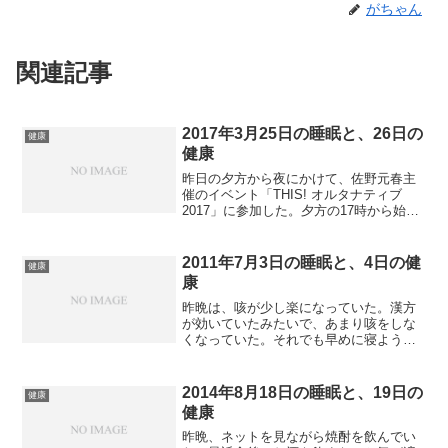
がちゃん
関連記事
2017年3月25日の睡眠と、26日の
健康
健康
昨日の夕方から夜にかけて、佐野元春主
催のイベント「THIS! オルタナティブ
2017」に参加した。夕方の17時から始ま
って、22時10分までと長いイベントだっ
た。佐野元春を含め、6組のアーティスト
が、自分たちの音楽を演奏し、なかなか
2011年7月3日の睡眠と、4日の健
健康
興味深...
康
昨晩は、咳が少し楽になっていた。漢方
が効いていたみたいで、あまり咳をしな
くなっていた。それでも早めに寝ようと
思い、10時過ぎに寝てしまった。
PacketiXを通じたRadikoの受信がうまく
行かなくなっていて、放送を楽しめる状
2014年8月18日の睡眠と、19日の
健康
況ではないとい...
健康
昨晩、ネットを見ながら焼酎を飲んでい