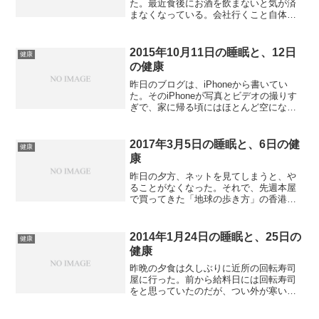
た。最近食後にお酒を飲まないと気が済
まなくなっている。会社行くこと自体が
ストレスなのかなと思う。寝たのは10時
半。深夜1時に何故か目が覚める。トイレ
に行きたい訳でもない。また寝たが、次
2015年10月11日の睡眠と、12日
健康
に起きた時には6時4...
の健康
昨日のブログは、iPhoneから書いてい
た。そのiPhoneが写真とビデオの撮りす
ぎで、家に帰る頃にはほとんど空になっ
ていた。残り1％の状態で、一旦iMacに写
真とビデオを移動し、充電せずに完全に
空になるまで放置していた。ただ、それ
2017年3月5日の睡眠と、6日の健
健康
は本日の...
康
昨日の夕方、ネットを見てしまうと、や
ることがなくなった。それで、先週本屋
で買ってきた「地球の歩き方」の香港・
マカオ編をめくって適当に飛ばしながら
読んでいた。ゴールデンウィークに香港
に行くことはチケット予約等で決まって
2014年1月24日の睡眠と、25日の
健康
いるが、どこを見るかはま...
健康
昨晩の夕食は久しぶりに近所の回転寿司
屋に行った。前から給料日には回転寿司
をと思っていたのだが、つい外が寒いの
で億劫になってしまいなかなか実現しな
かったのである。昨日は季節外れに暖か