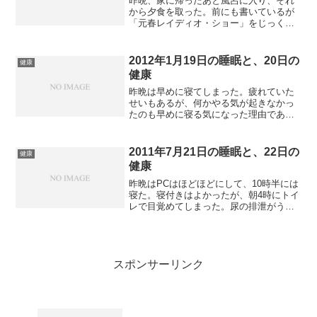
昨晩、家に帰ったあと風呂に入り、それ
から夕食を取った。前にも書いているが
「元春レイディオ・ショー」をじっくり
聞くためである。夕食後、ネットを見、
ちょうど9時ぐらいにネットを見終わっ
て、「元春レイディオ・ショー」を最初
2012年1月19日の睡眠と、20日の
健康
からじっくり聞けた。ラジ...
健康
昨晩は早めに寝てしまった。疲れていた
せいもあるが、何かやる気が起きなかっ
たのも早めに寝る気になった理由であ
る。ただし、すぐに寝られたわけでもな
い。30分ぐらいベッドでグズグズしてい
た。だから寝たのは10時半ぐらいにな
2011年7月21日の睡眠と、22日の
健康
る。そこからは熟睡で夢も...
健康
昨晩はPCはほどほどにして、10時半には
寝た。寝付きはよかったが、朝4時にトイ
レで目覚めてしまった。尿の排泄がうま
くいかなくて、苦労してしまった。出た
いのに出ないというもどかしさがあっ
た。朝はいつもの通り眠くて、調子悪か
った。会社に行く時間...
スポンサーリンク