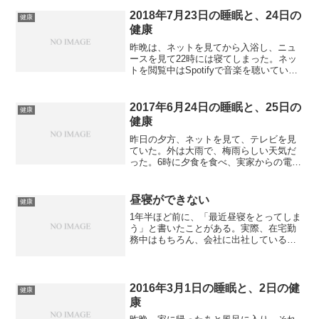
2018年7月23日の睡眠と、24日の
健康
健康
昨晩は、ネットを見てから入浴し、ニュ
ースを見て22時には寝てしまった。ネッ
トを閲覧中はSpotifyで音楽を聴いてい
た。睡眠は熟睡のようだったが、朝は5時
半にトイレで目覚めた。その後はまた、
寝てしまった。会社に行ったが、午後ま
2017年6月24日の睡眠と、25日の
健康
でやることがな...
健康
昨日の夕方、ネットを見て、テレビを見
ていた。外は大雨で、梅雨らしい天気だ
った。6時に夕食を食べ、実家からの電話
を受けて、ベッドでゴロゴロしていた。
体がなんか寒いので毛布をかけたら、8時
ぐらいからウトウト寝てしまった。テレ
昼寝ができない
健康
ビが時間を告げている...
1年半ほど前に、「最近昼寝をとってしま
う」と書いたことがある。実際、在宅勤
務中はもちろん、会社に出社している時
でも昼食後には昼寝をすることが多かっ
た。会社では作業椅子で寝るしかないた
め、熟睡とまではいかず、目を閉じてい
るだけのこともあったが...
2016年3月1日の睡眠と、2日の健
健康
康