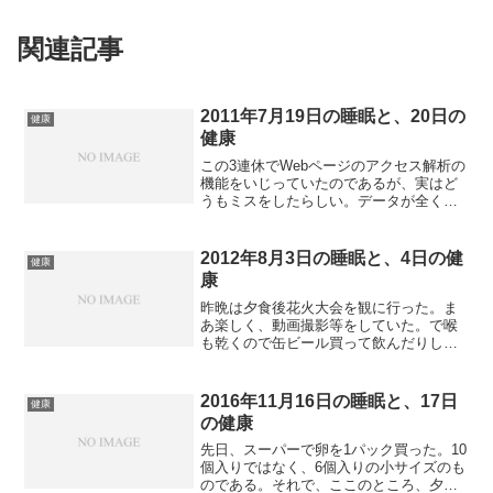
関連記事
2011年7月19日の睡眠と、20日の
健康
健康
この3連休でWebページのアクセス解析の
機能をいじっていたのであるが、実はど
うもミスをしたらしい。データが全く取
れていないことに気づいた。で昨晩風呂
上りの後、急遽JavaScriptを修正し、サ
ーバーにアップをしてしまった。そのせ
2012年8月3日の睡眠と、4日の健
健康
いで寝たの...
康
昨晩は夕食後花火大会を観に行った。ま
あ楽しく、動画撮影等をしていた。で喉
も乾くので缶ビール買って飲んだりして
いた。家に戻ったのは9時。エアコン入れ
っぱなしで花火見に行っていたので、部
屋はそれなりに冷えていた。風呂に入っ
2016年11月16日の睡眠と、17日
健康
た後ネットを見て、11...
の健康
先日、スーパーで卵を1パック買った。10
個入りではなく、6個入りの小サイズのも
のである。それで、ここのところ、夕食