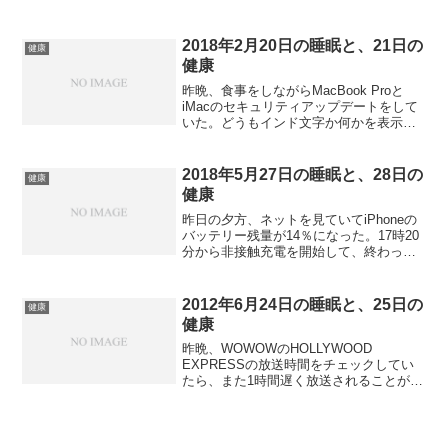
時には生卵を味噌汁に入れて、熱湯で加
熱し、食べることにしている。疲れがひ
どいので、栄養補給のつもりでいる。そ
2018年2月20日の睡眠と、21日の
健康
のせいか、多少は疲...
健康
昨晩、食事をしながらMacBook Proと
iMacのセキュリティアップデートをして
いた。どうもインド文字か何かを表示す
るだけでOSがクラッシュするというバグ
の修正だという。食後、ネットを見なが
らiPhoneのバッテリーの消費度合いを見
2018年5月27日の睡眠と、28日の
健康
てい...
健康
昨日の夕方、ネットを見ていてiPhoneの
バッテリー残量が14％になった。17時20
分から非接触充電を開始して、終わった
のは21時半。充電時間はあまり実用的と
は言えない。かなり発熱もするし、やっ
ぱり有線接続の方が確実かと思い始め
2012年6月24日の睡眠と、25日の
健康
た。夕食は早...
健康
昨晩、WOWOWのHOLLYWOOD
EXPRESSの放送時間をチェックしてい
たら、また1時間遅く放送されることが分
かった。さっさと風呂に入り、9時半から
番組を見て、10時から読書。10時半に就
寝した。夜中2時にトイレで目覚め、また
寝るが明...