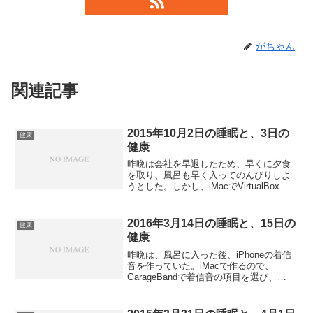
がちゃん
関連記事
2015年10月2日の睡眠と、3日の
健康
健康
昨晩は会社を早退したため、早くに夕食
を取り、風呂も早く入ってのんびりしよ
うとした。しかし、iMacでVirtualBoxの
整備を始めたところ、Androidエミュレー
タがおかしくなり、その修復に時間と頭
を取られた。なんとか復旧できたのは深
2016年3月14日の睡眠と、15日の
健康
夜...
健康
昨晩は、風呂に入った後、iPhoneの着信
音を作っていた。iMacで作るので、
GarageBandで着信音の項目を選び、
iTunesの曲から適当な箇所をクリップし
て作るだけ。一応2曲作って、iPhoneに登
録した。寝たのは10時過ぎ。睡眠は...