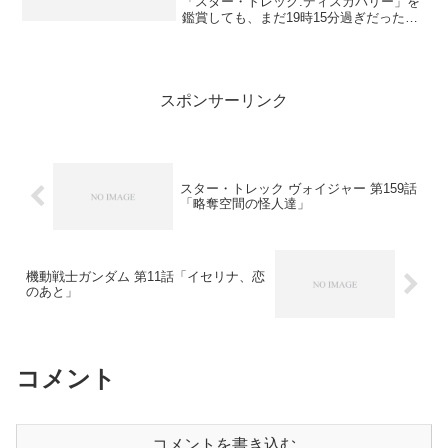
「スター・トレック:ディスカバリー」を
鑑賞しても、まだ19時15分過ぎだった。
それで、入浴しないで、先にネットを見
てしまった。ネット鑑賞後に入浴をし
て、少しキーボードの練習をして、22時
15分には就寝した。...
スポンサーリンク
スター・トレック ヴォイジャー 第159話
「略奪空間の怪人達」
機動戦士ガンダム 第11話「イセリナ、恋
のあと」
コメント
コメントを書き込む