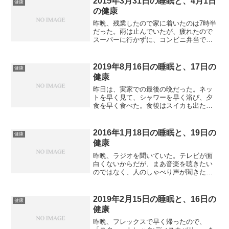
2015年3月31日の睡眠と、4月1日
健康
の健康
昨晩、残業したので家に着いたのは7時半
だった。雨は止んでいたが、疲れたので
スーパーに行かずに、コンビニ弁当で済
ませたのである。弁当とサラダだけなの
で、食事も早く終わり、ネットを見る時
間は確保できた。風呂に入った後もネッ
2019年8月16日の睡眠と、17日の
健康
トでちょっと作業をして...
健康
昨日は、実家での最後の晩だった。ネッ
トを早く見て、シャワーを早く浴び、夕
食を早く食べた。食後はスイカも出た。
実家の食事は美味しかった。その後、ベ
ッドに横になっていたが、眠くて寝てし
まいそうだった。なんとか21時半に歯磨
2016年1月18日の睡眠と、19日の
健康
きをして、22時に就寝...
健康
昨晩、ラジオを聞いていた。テレビが面
白くないからだが、まあ音楽を聴きたい
のではなく、人のしゃべり声が聞きたい
ので、コミュニティFMを聞いていた。風
呂に入り、本を読んでリラックスしてか
ら、10時に就寝した。睡眠は結構熟睡。
2019年2月15日の睡眠と、16日の
健康
朝は少し眠りが浅くな...
健康
昨晩、フレックスで早く帰ったので、