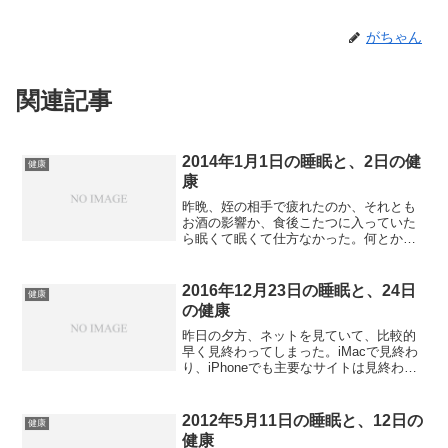
がちゃん
関連記事
2014年1月1日の睡眠と、2日の健
健康
康
昨晩、姪の相手で疲れたのか、それとも
お酒の影響か、食後こたつに入っていた
ら眠くて眠くて仕方なかった。何とかお
茶とみかんを食べ、9時に風呂に入って少
し目を覚ました後、10時前には寝てしま
った。確か1月1日の夜に見る夢は初夢だ
2016年12月23日の睡眠と、24日
健康
というが、残念なが...
の健康
昨日の夕方、ネットを見ていて、比較的
早く見終わってしまった。iMacで見終わ
り、iPhoneでも主要なサイトは見終わっ
てしまった。それで、6時過ぎには夕食を
食べ終わってしまった。その後、何気な
くテレビを見たり、ゲームをしたりして
2012年5月11日の睡眠と、12日の
健康
いたが、疲れ...
健康