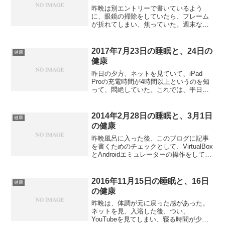
昨晩は別エントリーで書いているよう
に、眼鏡の掃除をしていたら、フレーム
が折れてしまい、焦っていた。週末なの
で、土曜日に眼鏡屋に行けばいいとは思
ったが、それでも風呂に入って少しの間
iPhoneでネットを見る状態だった。近視
2017年7月23日の睡眠と、24日の
健康
なので画面を目に近づ...
健康
昨日の夕方、ネットを見ていて、iPad
Proの充電時間が4時間以上というのを知
って、悶絶していた。これでは、平日、
バッテリー切れで充電を夜にした場合、
寝る時間を1時間削らないといけないと。
それは100%満充電の状態で朝まで放置す
2014年2月28日の睡眠と、3月1日
健康
るのは、バ...
の健康
昨晩風呂に入った後、このブログに記事
を書くためのチェックとして、VirtualBox
とAndroidエミュレーターの操作をしてい
た。こういうパズルを解く様な作業は嫌
いじゃない。ただ、体が凝って仕方なか
った。寝たのは10時45分ぐらい。すぐ
2016年11月15日の睡眠と、16日
健康
に...
の健康
昨晩は、体調が元に戻った感があった。
ネットを見、入浴した後、つい、
YouTubeを見てしまい、寝る時間が少し