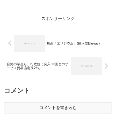
遅くなった。ストレス解消に映像を見た
感はある。寝たのは10時半だったが、寝
つきが少々悪かった。頭だけ冴えている
感じで、睡眠に落ちるの...
スポンサーリンク
映画「エリジウム」(輸入盤Blu-ray)
台湾の学生ら、行政院に突入 中国とのサ
ービス貿易協定反対で
コメント
コメントを書き込む